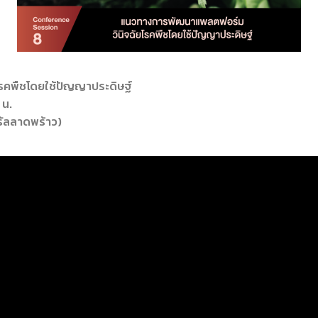
รคพืชโดยใช้ปัญญาประดิษฐ์
 น.
รัลลาดพร้าว)