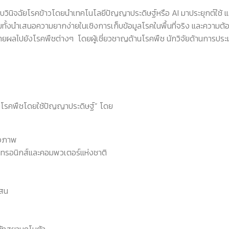
ินิจฉัยโรคข้าวโดยนำเทคโนโลยีปัญญาประดิษฐ์หรือ AI มาประยุกต์ใช
มทั้งนำเสนอความยากง่ายในเชิงการเก็บข้อมูลโรคในพื้นที่จริง และควา
ลไปยังโรคพืชต่างๆ โดยผู้เชี่ยวชาญด้านโรคพืช นักวิจัยด้านการประมวล
โรคพืชโดยใช้ปัญญาประดิษฐ์” โดย
ใจภาพ
ล็กทรอนิกส์และคอมพวเตอร์แห่งชาติ
แสน
ัทสยามคูโบต้า