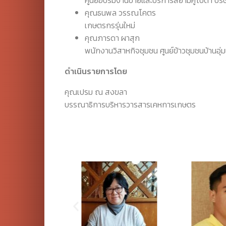
คุณธนพล วรรณโคตร
เกษตรกรรุ่นใหม่
คุณภารดา ผาสุก
พนักงานวิสาหกิจชุมชน ศูนย์ข้าวชุมชนบ้านอุ่
ดำเนินรายการโดย
คุณเปรม ณ สงขลา
บรรณาธิการบริหารวารสารเคหการเกษตร