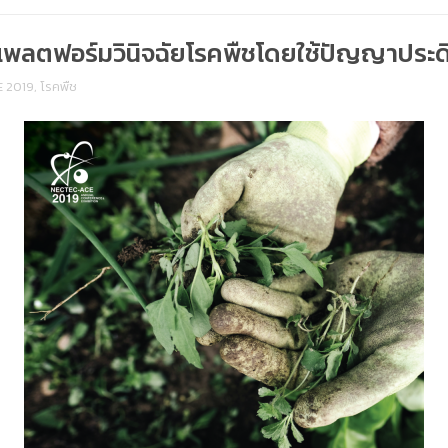
พลตฟอร์มวินิจฉัยโรคพืชโดยใช้ปัญญาประดิ
 2019
,
โรคพืช