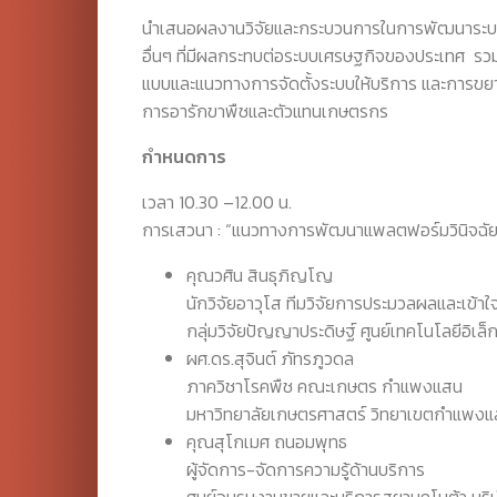
นำเสนอผลงานวิจัยและกระบวนการในการพัฒนาระบบว
อื่นๆ ที่มีผลกระทบต่อระบบเศรษฐกิจของประเทศ รว
แบบและแนวทางการจัดตั้งระบบให้บริการ และการขยายผ
การอารักขาพืชและตัวแทนเกษตรกร
กำหนดการ
เวลา 10.30 –12.00 น.
การเสวนา : “แนวทางการพัฒนาแพลตฟอร์มวินิจฉัย
คุณวศิน สินธุภิญโญ
นักวิจัยอาวุโส ทีมวิจัยการประมวลผลและเข้า
กลุ่มวิจัยปัญญาประดิษฐ์ ศูนย์เทคโนโลยีอิเ
ผศ.ดร.สุจินต์ ภัทรภูวดล
ภาควิชาโรคพืช คณะเกษตร กำแพงแสน
มหาวิทยาลัยเกษตรศาสตร์ วิทยาเขตกำแพง
คุณสุโกเมศ ถนอมพุทธ
ผู้จัดการ-จัดการความรู้ด้านบริการ
ศูนย์อบรมงานขายและบริการสยามคูโบต้า บริษ