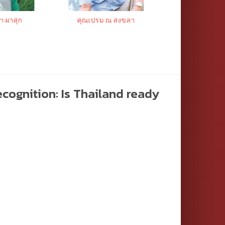
า ผาสุก
คุณเปรม ณ สงขลา
คุณวศิน สิน
recognition: Is Thailand ready