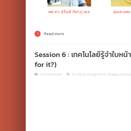
น สินธุภิญโญ
ผศ.ดร.สุจินต์ ภัทรภูวดล
คุณธนพล
Read more
Session 6 : เทคโนโลยีรู้จำใบหน
for it?)
Conferences
AI
,
Face recognition
,
Image proce