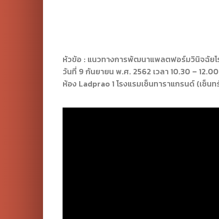
หัวข้อ : แนวทางการพัฒนาแพลตฟอร์มวินิจฉัยโ
วันที่ 9 กันยายน พ.ศ. 2562 เวลา 10.30 – 12.00
ห้อง Ladprao 1 โรงแรมเซ็นทาราแกรนด์ (เซ็นท