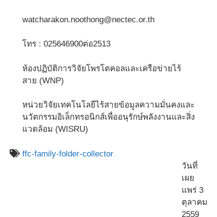
watcharakon.noothong@nectec.or.th
โทร : 025646900ต่อ2513
ห้องปฏิบัติการวิจัยโพรโตคอลและเครือข่ายไร้
สาย (WNP)
หน่วยวิจัยเทคโนโลยีไร้สายข้อมูลความมั่นคงและ
นวัตกรรมอิเล็กทรอนิกส์เพื่ออนุรักษ์พลังงานและสิ่ง
แวดล้อม (WISRU)
ffc-family-folder-collector
วันที่
เผย
แพร่ 3
ตุลาคม
2559