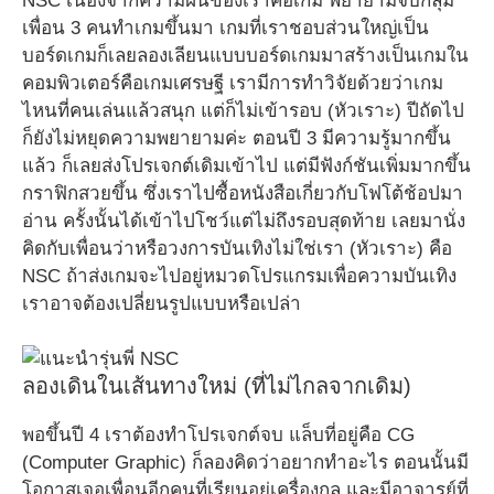
NSC เนื่องจากความฝันของเราคือเกม พยายามจับกลุ่ม
เพื่อน 3 คนทำเกมขึ้นมา เกมที่เราชอบส่วนใหญ่เป็น
บอร์ดเกมก็เลยลองเลียนแบบบอร์ดเกมมาสร้างเป็นเกมใน
คอมพิวเตอร์คือเกมเศรษฐี เรามีการทำวิจัยด้วยว่าเกม
ไหนที่คนเล่นแล้วสนุก แต่ก็ไม่เข้ารอบ (หัวเราะ) ปีถัดไป
ก็ยังไม่หยุดความพยายามค่ะ ตอนปี 3 มีความรู้มากขึ้น
แล้ว ก็เลยส่งโปรเจกต์เดิมเข้าไป แต่มีฟังก์ชันเพิ่มมากขึ้น
กราฟิกสวยขึ้น ซึ่งเราไปซื้อหนังสือเกี่ยวกับโฟโต้ช้อปมา
อ่าน ครั้งนั้นได้เข้าไปโชว์แต่ไม่ถึงรอบสุดท้าย เลยมานั่ง
คิดกับเพื่อนว่าหรือวงการบันเทิงไม่ใช่เรา (หัวเราะ) คือ
NSC ถ้าส่งเกมจะไปอยู่หมวดโปรแกรมเพื่อความบันเทิง
เราอาจต้องเปลี่ยนรูปแบบหรือเปล่า
ลองเดินในเส้นทางใหม่ (ที่ไม่ไกลจากเดิม)
พอขึ้นปี 4 เราต้องทำโปรเจกต์จบ แล็บที่อยู่คือ CG
(Computer Graphic) ก็ลองคิดว่าอยากทำอะไร ตอนนั้นมี
โอกาสเจอเพื่อนอีกคนที่เรียนอยู่เครื่องกล และมีอาจารย์ที่