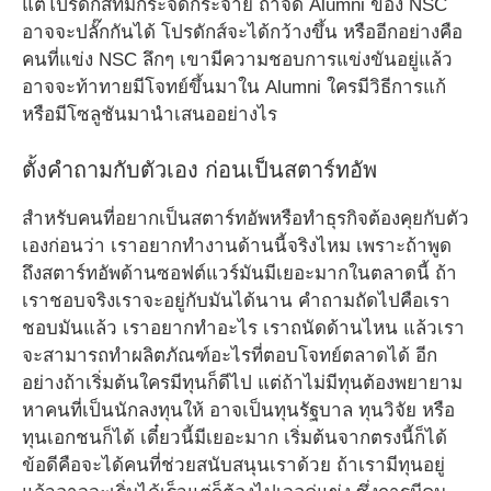
แต่โปรดักส์ที่มีกระจัดกระจาย ถ้าจัด Alumni ของ NSC
อาจจะปลั๊กกันได้ โปรดักส์จะได้กว้างขึ้น หรืออีกอย่างคือ
คนที่แข่ง NSC ลึกๆ เขามีความชอบการแข่งขันอยู่แล้ว
อาจจะท้าทายมีโจทย์ขึ้นมาใน Alumni ใครมีวิธีการแก้
หรือมีโซลูชันมานำเสนออย่างไร
ตั้งคำถามกับตัวเอง ก่อนเป็นสตาร์ทอัพ
สำหรับคนที่อยากเป็นสตาร์ทอัพหรือทำธุรกิจต้องคุยกับตัว
เองก่อนว่า เราอยากทำงานด้านนี้จริงไหม เพราะถ้าพูด
ถึงสตาร์ทอัพด้านซอฟต์แวร์มันมีเยอะมากในตลาดนี้ ถ้า
เราชอบจริงเราจะอยู่กับมันได้นาน คำถามถัดไปคือเรา
ชอบมันแล้ว เราอยากทำอะไร เราถนัดด้านไหน แล้วเรา
จะสามารถทำผลิตภัณฑ์อะไรที่ตอบโจทย์ตลาดได้ อีก
อย่างถ้าเริ่มต้นใครมีทุนก็ดีไป แต่ถ้าไม่มีทุนต้องพยายาม
หาคนที่เป็นนักลงทุนให้ อาจเป็นทุนรัฐบาล ทุนวิจัย หรือ
ทุนเอกชนก็ได้ เดี๋ยวนี้มีเยอะมาก เริ่มต้นจากตรงนี้ก็ได้
ข้อดีคือจะได้คนที่ช่วยสนับสนุนเราด้วย ถ้าเรามีทุนอยู่