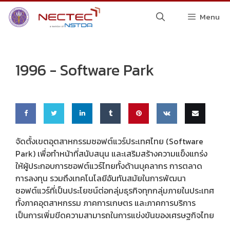
Skip
Menu
to
content
1996 -
Software Park
Share
Share
Share
Share
Pin
Share
Email
จัดตั้งเขตอุตสาหกรรมซอฟต์แวร์ประเทศไทย (Software
Park) เพื่อทำหน้าที่สนับสนุน และเสริมสร้างความแข็งแกร่ง
on
on
on
on
this
on VK
this
ให้ผู้ประกอบการซอฟต์แวร์ไทยทั้งด้านบุคลากร การตลาด
Faceb
Twitte
Linke
Tumbl
การลงทุน รวมถึงเทคโนโลยีอันทันสมัยในการพัฒนา
ซอฟต์แวร์ที่เป็นประโยชน์ต่อกลุ่มธุรกิจทุกกลุ่มภายในประเทศ
ook
r
dIn
r
ทั้งภาคอุตสาหกรรม ภาคการเกษตร และภาคการบริการ
เป็นการเพิ่มขีดความสามารถในการแข่งขันของเศรษฐกิจไทย