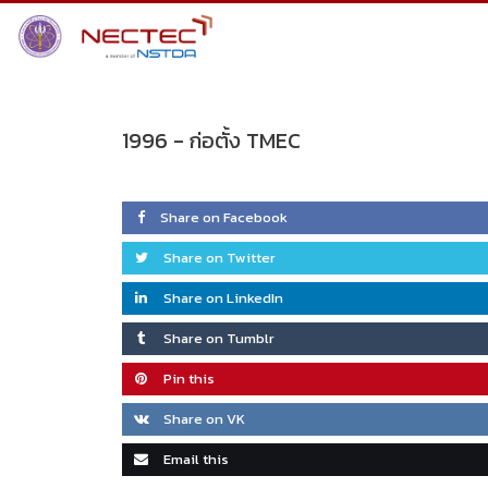
Skip
to
content
1996 -
ก่อตั้ง TMEC
Share on Facebook
Share on Twitter
Share on LinkedIn
Share on Tumblr
Pin this
Share on VK
Email this