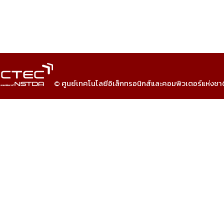
© ศูนย์เทคโนโลยีอิเล็กทรอนิกส์และคอมพิวเตอร์แห่งชา