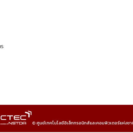
าร
© ศูนย์เทคโนโลยีอิเล็กทรอนิกส์และคอมพิวเตอร์แห่งชา