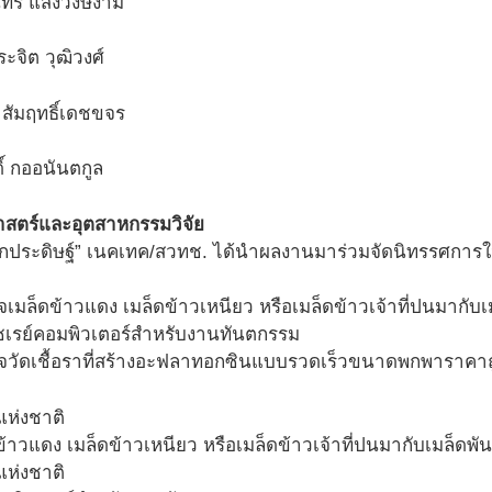
ทร์ แสงวงษ์งาม
ะจิต วุฒิวงศ์
 สัมฤทธิ์เดชขจร
ิ์ กออนันตกูล
สตร์และอุตสาหกรรมวิจัย
กประดิษฐ์” เนคเทค/สวทช. ได้นำผลงานมาร่วมจัดนิทรรศการในคร
จเมล็ดข้าวแดง เมล็ดข้าวเหนียว หรือเมล็ดข้าวเจ้าที่ปนมากับเม
กซเรย์คอมพิวเตอร์สำหรับงานทันตกรรม
วจวัดเชื้อราที่สร้างอะฟลาทอกซินแบบรวดเร็วขนาดพกพาราคาถ
้าวแดง เมล็ดข้าวเหนียว หรือเมล็ดข้าวเจ้าที่ปนมากับเมล็ดพันธ