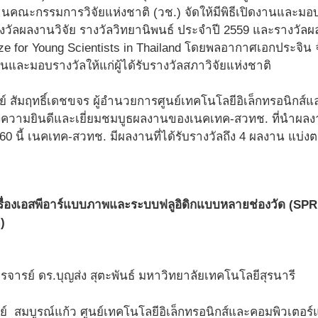
นคณะกรรมการวิจัยแห่งชาติ (วช.) จัดให้มีพิธีเปิดงานและมอบร
างวัลผลงานวิจัย รางวัลวิทยานิพนธ์ ประจำปี 2559 และรางวัล
e for Young Scientists in Thailand โดยพลอากาศเอกประจิน จั
นและมอบรางวัลให้แก่ผู้ได้รับรางวัลสภาวิจัยแห่งชาติ
ย์ สัมฤทธิ์เดชขจร ผู้อำนวยการศูนย์เทคโนโลยีอิเล็กทรอนิกส์
งความยินดีและเยี่ยมชมบูธผลงานของเนคเทค-สวทช. ที่นำผ
0 นี้ เนคเทค-สวทช. มีผลงานที่ได้รับรางวัลถึง 4 ผลงาน แบ่งตามร
เครื่องเอสพีอาร์แบบภาพและระบบฟลูอิดิกแบบหลายช่องวัด (SPR
)
ตรจารย์ ดร.บุญส่ง สุตะพันธ์ มหาวิทยาลัยเทคโนโลยีสุรนารี
์ สมบูรณ์แก้ว ศูนย์เทคโนโลยีอิเล็กทรอนิกส์และคอมพิวเตอร์แ