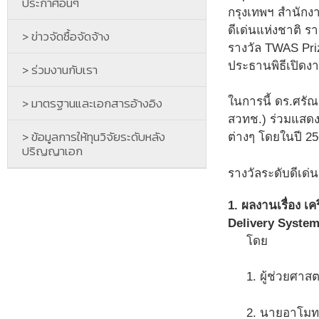
ประกาศอื่นๆ
กรุงเทพฯ สำนักงา
ดีเด่นแห่งชาติ ร
> ข่าวจัดซื้อจัดจ้าง
รางวัล TWAS Priz
ประธานพิธีเปิดงา
> ร่วมงานกับเรา
> มาตรฐานและเอกสารอ้างอิง
ในการนี้ ดร.ศรัณ
สวทช.) ร่วมแสด
> ข้อมูลการให้ทุนวิจัยระดับหลัง
ต่างๆ โดยในปี 256
ปริญญาเอก
รางวัลระดับดีเด่น
1. ผลงานเรื่อง 
Delivery System
โดย
1. ผู้ช่วยศาส
2. นายอาโมทย