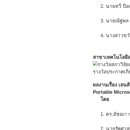
2. นายทวี ป๊อ
3. นายณัฐพล ว
4. นางสาวขว
สาขาเทคโนโลยีส
รางวัลประกาศเกี
ผลงานเรื่อง เลน
Portable Micros
โดย
1. ดร.อัชฌา 
2. นายรัฐศาสต