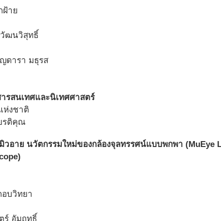
กฝ้าย
ัฒนวิสุทธิ์
ัญดารา มธุรส
ารสนเทศและนิเทศศาสตร์
ยรติคุณ
ส์มิวอาย นวัตกรรมใหม่ของกล้องจุลทรรศน์แบบพกพา (MuEye 
cope)
กอบวิทยา
ร์ อัมฤทธิ์