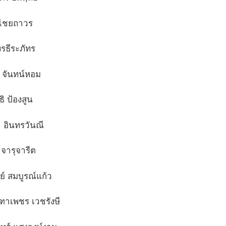
ไชยถาวร
พรธีระภัทร
 จันทน์หอม
ิ ป้องสูน
 อินทรวันณี
จารุจารีต
์ สมบูรณ์แก้ว
ฑาเพชร เวชรังษี