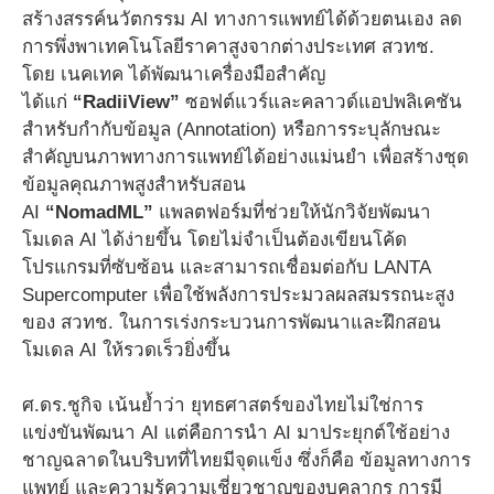
สร้างสรรค์นวัตกรรม AI ทางการแพทย์ได้ด้วยตนเอง ลด
การพึ่งพาเทคโนโลยีราคาสูงจากต่างประเทศ สวทช.
โดย เนคเทค ได้พัฒนาเครื่องมือสำคัญ
ได้แก่
“RadiiView”
ซอฟต์แวร์และคลาวด์แอปพลิเคชัน
สำหรับกำกับข้อมูล (Annotation) หรือการระบุลักษณะ
สำคัญบนภาพทางการแพทย์ได้อย่างแม่นยำ เพื่อสร้างชุด
ข้อมูลคุณภาพสูงสำหรับสอน
AI
“NomadML”
แพลตฟอร์มที่ช่วยให้นักวิจัยพัฒนา
โมเดล AI ได้ง่ายขึ้น โดยไม่จำเป็นต้องเขียนโค้ด
โปรแกรมที่ซับซ้อน และสามารถเชื่อมต่อกับ LANTA
Supercomputer เพื่อใช้พลังการประมวลผลสมรรถนะสูง
ของ สวทช. ในการเร่งกระบวนการพัฒนาและฝึกสอน
โมเดล AI ให้รวดเร็วยิ่งขึ้น
ศ.ดร.ชูกิจ เน้นย้ำว่า ยุทธศาสตร์ของไทยไม่ใช่การ
แข่งขันพัฒนา AI แต่คือการนำ AI มาประยุกต์ใช้อย่าง
ชาญฉลาดในบริบทที่ไทยมีจุดแข็ง ซึ่งก็คือ ข้อมูลทางการ
แพทย์ และความรู้ความเชี่ยวชาญของบุคลากร การมี