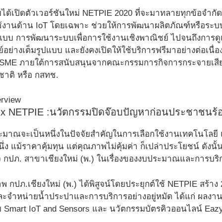
ได้เปิดตัวเวอร์ชันใหม่ NETPIE 2020 ที่จะมาทลายทุกข้อจำกัด 
้งานด้าน IoT โดยเฉพาะ ช่วยให้การพัฒนาผลิตภัณฑ์หรือระบบ IoT
บบ การพัฒนาระบบเพื่อการใช้งานเชิงพาณิชย์ ไปจนถึงการด
์อย่างเต็มรูปแบบ และยังคงเปิดให้ใช้บริการฟรีมาอย่างต่อเนื่
SME ภายใต้การสนับสนุนจากคณะกรรมการกิจการกระจายเสียง
าติ หรือ กสทช.
 x NETPIE :นวัตกรรมปิดจ๊อบปัญหาก่อนประชาชนร้อ
ระมาณจะเป็นหนึ่งในปัจจัยสำคัญในการเลือกใช้งานเทคโนโลยี 
นึ่ง แม้ราคาคุ้มทุน แต่คุณภาพไม่คุ้มค่า ก็เปล่าประโยชน์ ดังน
จ กปภ. สาขาเชียงใหม่ (พ.) ในเรื่องของงบประมาณและการบริก
พ กปภ.เชียงใหม่ (พ.) ได้พิสูจน์โดยประยุกต์ใช้ NETPIE สร้า
และจำหน่ายน้ำประปาและการบริการอย่างอยู่หมัด ได้แก่ ผลงาน
บ Smart IoT and Sensors และ นวัตกรรมบัตรคิวออนไลน์ Eaz