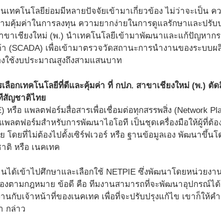
านเทคโนโลยีย่อมมีหลายปัจจัยเข้ามาเกี่ยวข้อง ไม่ว่าจะเป็
วามคุ้มค่าในการลงทุน ความยากง่ายในการดูแลรักษาและปรับปรุ
. สาขาเชียงใหม่ (พ.) นำเทคโนโลยีเข้ามาพัฒนาและแก้ปัญหากร
้า (SCADA) เพื่อเข้ามาตรวจวัดสถานะการนำงานของระบบผ
ต้องใช้งบประมาณสูงถึงสามแสนบาท
อกเทคโนโลยีที่ดีและคุ้มค่า ที่ กปภ. สาขาเชียงใหม่ (พ.) ตั
ีสัญชาติไทย
หรือ แพลตฟอร์มสื่อสารเพื่อเชื่อมต่อทุกสรรพสิ่ง (Network Pla
์แพลตฟอร์มสำหรับการพัฒนาไอโอที เป็นชุดเครื่องมือให้ผู้ที่ต
ย โดยที่ไม่ต้องไปตั้งเซิร์ฟเวอร์ หรือ ฐานข้อมูลเอง พัฒนาขึ้น
ชาติ หรือ เนคเทค
ีมงานได้เข้าไปศึกษาและเลือกใช้ NETPIE ซึ่งพัฒนาโดยหน่วยง
ูกต้องตามกฎหมาย ข้อดี คือ ทีมงานสามารถที่จะพัฒนาอุปกรณ์ได้ห
ับเจ้าหน้าที่ของเนคเทค เพื่อที่จะปรับปรุงแก้ไข เขาก็ให้ค
า กล่าว