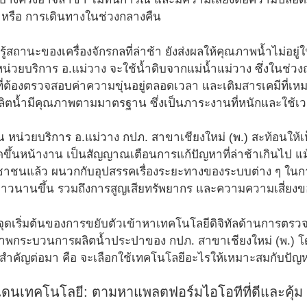
หรือ การเดินทางในช่วงกลางคืน
รู้สถานะของเครื่องจักรกลที่ล่าช้า ยังส่งผลให้คุณภาพน้ำไม่
น่วยบริการ อ.แม่วาง จะใช้น้ำดิบจากแม่น้ำแม่วาง ซึ่งในช่วง
าที่ต้องตรวจสอบค่าความขุ่นอยู่ตลอดเวลา และเติมสารเคมีที่เ
ารผลิตน้ำมีคุณภาพตามมาตรฐาน ซึ่งเป็นภาระงานที่หนักและใช้
ณ หน่วยบริการ อ.แม่วาง กปภ. สาขาเชียงใหม่ (พ.) สะท้อนให้เ
ิดขึ้นหน้างาน เป็นสัญญาณเตือนการแก้ปัญหาที่ล่าช้าเกินไป 
ะชาชนแล้ว ผนวกกับอุปสรรคเรื่องระยะทางของระบบต่าง ๆ ในการผ
วนานขึ้น รวมถึงการสูญเสียทรัพยากร และความความเสี่ยงของ
นจุดเริ่มต้นของการขยับตัวเข้าหาเทคโนโลยีดิจิทัลด้านการตร
ธิภาพกระบวนการผลิตน้ำประปาของ กปภ. สาขาเชียงใหม่ (พ.) โดย
ำคัญต่อมา คือ จะเลือกใช้เทคโนโลยีอะไรให้เหมาะสมกับปั
ดนเทคโนโลยี: ตามหาแพลตฟอร์มไอโอทีที่ดีและคุ้ม