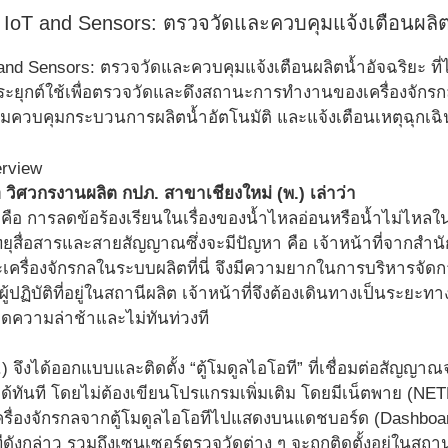
IoT and Sensors: ตรวจวัดและควบคุมแจ้งเตือนผลิต
and Sensors: ตรวจวัดและควบคุมแจ้งเตือนผลิตน้ำอัจฉริยะ ท
ะยุกต์ใช้เพื่อตรวจวัดและดึงสถานะการทำงานของเครื่องจั
มควบคุมกระบวนการผลิตน้ำอัตโนมัติ และแจ้งเตือนเหตุฉุกเฉิน
 วิศวกรงานผลิต กปภ. สาขาเชียงใหม่ (พ.) เล่าว่า
ือ การลดข้อร้องเรียนในเรื่องของน้ำไหลอ่อนหรือน้ำไม่ไหลในพื
ยุสื่อสารและสายสัญญาณซึ่งจะมีปัญหา คือ เจ้าหน้าที่จากสำนั
ครื่องจักรกลในระบบผลิตที่นี่ จึงมีความยากในการบริหารจัด
งผู้ปฏิบัติที่อยู่ในสถานีผลิต เจ้าหน้าที่จึงต้องเดินทางเป็นระ
ิดความล่าช้าและไม่ทันท่วงที
.) จึงได้ออกแบบและติดตั้ง “ตู้โมดูลไอโอที” ที่เชื่อมต่อสัญญา
้ทันที โดยไม่ต้องเขียนโปรแกรมเพิ่มเติม โดยมีเน็ตพาย (NET
ื่องจักรกลจากตู้โมดูลไอโอทีไปแสดงบนแดชบอร์ด (Dashboa
ดังกล่าว รวมถึงเซนเซอร์ตรวจวัดต่าง ๆ จะถูกติดตั้งอยู่ในสถานท