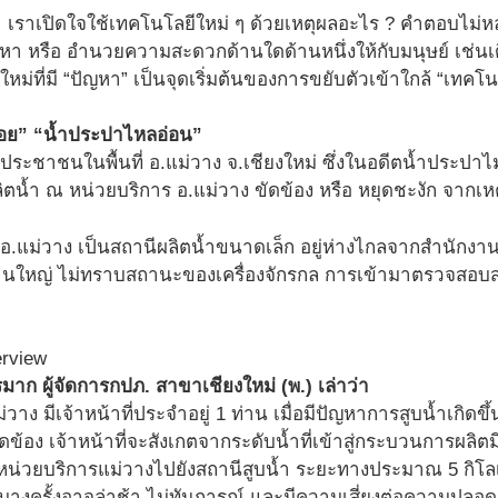
 … เราเปิดใจใช้เทคโนโลยีใหม่ ๆ ด้วยเหตุผลอะไร ? คำตอบไม่
หา หรือ อำนวยความสะดวกด้านใดด้านหนึ่งให้กับมนุษย์ เช่นเด
หม่ที่มี “ปัญหา” เป็นจุดเริ่มต้นของการขยับตัวเข้าใกล้ “เทคโน
่อย” “น้ำประปาไหลอ่อน”
ประชาชนในพื้นที่ อ.แม่วาง จ.เชียงใหม่ ซึ่งในอดีตน้ำประปาไม่ไ
น้ำ ณ หน่วยบริการ อ.แม่วาง ขัดข้อง หรือ หยุดชะงัก จากเห
 อ.แม่วาง เป็นสถานีผลิตน้ำขนาดเล็ก อยู่ห่างไกลจากสำนักงา
งานใหญ่ ไม่ทราบสถานะของเครื่องจักรกล การเข้ามาตรวจสอบส
าก ผู้จัดการกปภ. สาขาเชียงใหม่ (พ.) เล่าว่า
วาง มีเจ้าหน้าที่ประจำอยู่ 1 ท่าน เมื่อมีปัญหาการสูบน้ำเกิดข
บขัดข้อง เจ้าหน้าที่จะสังเกตจากระดับน้ำที่เข้าสู่กระบวนการผล
น่วยบริการแม่วางไปยังสถานีสูบน้ำ ระยะทางประมาณ 5 กิโลเ
งบางครั้งอาจล่าช้า ไม่ทันการณ์ และมีความเสี่ยงต่อความปลอดภ