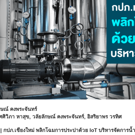
กษณ์ คงพระจันทร์
ศศิวิภา หาสุข, วลัยลักษณ์ คงพระจันทร์, อิสริยาพร วรทิศ
| กปภ.เชียงใหม่ พลิกโฉมการประปาด้วย IoT บริหารจัดการน้ำ