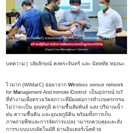
บทความ | วลัยลักษณ์ คงพระจันทร์ และ นัทหทัย ทองนะ
ไวมาก (WiMarC) ย่อมาจาก
Wi
reless sensor network
for
Ma
nagement And
r
emote
C
ontrol เป็นอุปกรณ์ IoT
ที่ทำงานเพื่อตรวจวัดสภาวะที่มีผลต่อการทำเกษตรกรรม
ไม่ว่าจะเป็น อุณหภูมิ ความชื้นสัมพันธ์ แสง ปริมาณน้ำ
ฝน ความชื้นดิน และอุณหภูมิดิน พร้อมทั้งการเก็บ
ภาพถ่ายพืชและการจัดการแปลง
ามารถควบคุมและสั่ง
การระบบแบบอัตโนมัติ ผ่านอินเตอร์เน็ตด้วย