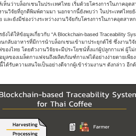
ห้เห็นว่าบล็อกเชนในประเทศไทย เริ่มด้วยโครงการในภาคอุตสาห
งานวิจัยที่ถูกตีพิมพ์ตามมา นอกจากนี้ยังพบว่า ในประเทศไทยยัง
อย และยังมีช่องว่างระหว่างงานวิจัยกับโครงการในภาคอุตสาหก
รยังได้ให้ข้อมูลเกี่ยวกับ “A Blockchain-based Traceability Sys
กลับอาหารที่มีการนำบล็อกเชนเข้ามาประยุกต์ใช้ ซึ่งงานวิจั
งไทย โดยตัวงานวิจัยจะมีประโยชน์ทั้งแก่ผู้ปลูกกาแฟ ผู้โม่กา
อมูลของเมล็ดกาแฟจนถึงผลิตภัณฑ์กาแฟได้อย่างง่ายดายเพี
ัยนี้ได้รับความสนใจเป็นอย่างดีจากผู้เข้าร่วมงานฯ ดังกล่าว อีกด