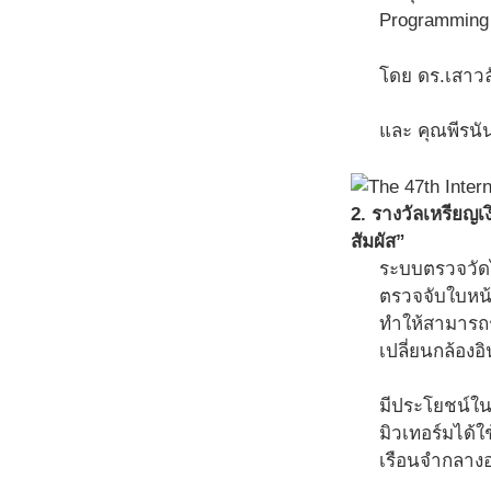
Programming
โดย ดร.เสาวล
และ คุณพีรนั
2. รางวัลเหรียญ
สัมผัส”
ระบบตรวจวัดไ
ตรวจจับใบหน้
ทำให้สามารถร
เปลี่ยนกล้อง
มีประโยชน์ใน
มิวเทอร์มได้
เรือนจำกลางอ