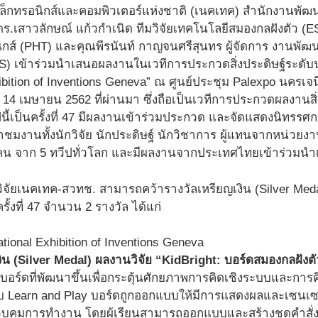
ิเล็กทรอนิกส์และคอมพิวเตอร์แห่งชาติ (เนคเทค) สำนักงานพั
.เสาวลักษณ์ แก้วกำเนิด ทีมวิจัยเทคโนโลยีสมองกลฝังตัว (ES
กส์ (PHT) และคุณพีรนันท์ กาญจนศรีสุนทร ผู้จัดการ งานพัฒน
 เข้าร่วมนำเสนอผลงานในเวทีการประกวดสิ่งประดิษฐ์ระดับนานา
hibition of Inventions Geneva” ณ ศูนย์ประชุม Palexpo นครเจนี
 – 14 เมษายน 2562 ที่ผ่านมา ซึ่งถือเป็นเวทีการประกวดผลงานสิ
องปีนี้เป็นครั้งที่ 47 มีผลงานเข้าร่วมประกวด และจัดแสดงนิ
ข้าชมงานทั้งนักวิจัย นักประดิษฐ์ นักวิชาการ ผู้แทนจากหน่
 คน จาก 5 ทวีปทั่วโลก และมีผลงานจากประเทศไทยเข้าร่วม
กวิจัยเนคเทค-สวทช. สามารถคว้ารางวัลเหรียญเงิน (Silver Med
ั้งที่ 47 จำนวน 2 รางวัล ได้แก่
งิน (Silver Medal) ผลงานวิจัย “KidBright: บอร์ดสมองกลฝังตั
นบอร์ดที่พัฒนาขึ้นเพื่อกระตุ้นศักยภาพการคิดเชิงระบบและการค
บบ Learn and Play บอร์ดถูกออกแบบให้มีการแสดงผลและเซนเซ
ควบคุมการทำงาน โดยผู้เรียนสามารถออกแบบและสร้างชุดคำสั่ง