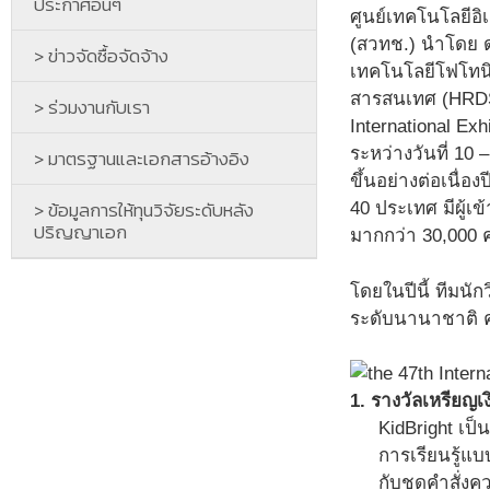
ประกาศอื่นๆ
ศูนย์เทคโนโลยีอ
(สวทช.) นำโดย ดร
> ข่าวจัดซื้อจัดจ้าง
เทคโนโลยีโฟโทนิ
สารสนเทศ (HRDS)
> ร่วมงานกับเรา
International Ex
ระหว่างวันที่ 10
> มาตรฐานและเอกสารอ้างอิง
ขึ้นอย่างต่อเนื่
> ข้อมูลการให้ทุนวิจัยระดับหลัง
40 ประเทศ มีผู้เ
ปริญญาเอก
มากกว่า 30,000
โดยในปีนี้ ทีมนั
ระดับนานาชาติ คร
1. รางวัลเหรียญเ
KidBright เป็
การเรียนรู้แ
กับชุดคำสั่ง