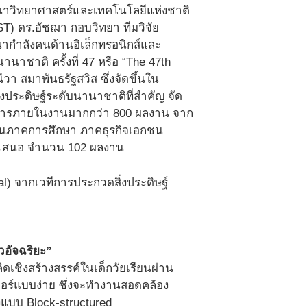
ฒนาวิทยาศาสตร์และเทคโนโลยีแห่งชาติ
T) ดร.อัชฌา กอบวิทยา ทีมวิจัย
ากำลังคนด้านอิเล็กทรอนิกส์และ
ชาติ ครั้งที่ 47 หรือ “The 47th
วา สมาพันธรัฐสวิส ซึ่งจัดขึ้นใน
่งประดิษฐ์ระดับนานาชาติที่สำคัญ จัด
ทรรศการภายในงานมากกว่า 800 ผลงาน จาก
วยงานภาคการศึกษา ภาคธุรกิจเอกชน
นำเสนอ จำนวน 102 ผลงาน
al) จากเวทีการประกวดสิ่งประดิษฐ์
วอัจฉริยะ”
ิดเชิงสร้างสรรค์ในเด็กวัยเรียนผ่าน
อร์แบบง่าย ซึ่งจะทำงานสอดคล้อง
แบบ Block-structured