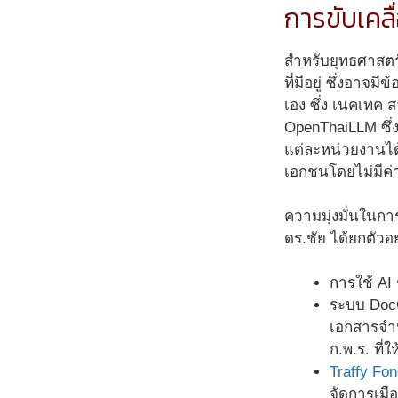
การขับเคล
สำหรับยุทธศาสตร
ที่มีอยู่ ซึ่งอา
เอง ซึ่ง เนคเทค 
OpenThaiLLM ซึ่
แต่ละหน่วยงานได
เอกชนโดยไม่มีค่า
ความมุ่งมั่นในก
ดร.ชัย ได้ยกตัวอย
การใช้ AI
ระบบ Doc
เอกสารจำน
ก.พ.ร. ที่
Traffy Fo
จัดการเมือง