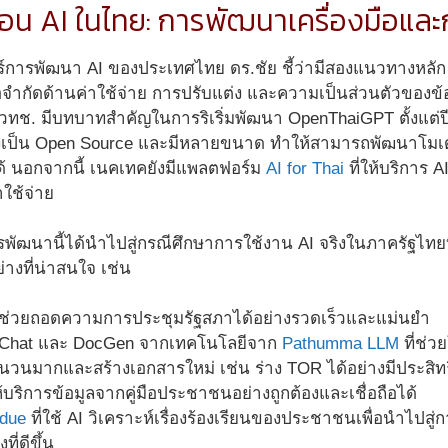
ื่อน AI ในไทย: การพัฒนาเครื่องมือแล
์การพัฒนา AI ของประเทศไทย ดร.ชัย ชี้ว่ามีสองแนวทางหลัก 
จมีข้อจำกัดด้านค่าใช้จ่าย การปรับแต่ง และความเป็นส่วนตัวขอ
สวทช. มีบทบาทสำคัญในการริเริ่มพัฒนา OpenThaiGPT ตั้งแต่ป
งเป็น Open Source และมีหลายขนาด ทำให้สามารถพัฒนาโมเดล
้ นอกจากนี้ เนคเทคยังมีแพลตฟอร์ม
AI for Thai
ที่ให้บริการ 
ใช้จ่าย
ารพัฒนานี้ได้นำไปสู่กรณีศึกษาการใช้งาน AI จริงในภาครัฐไ
่างที่น่าสนใจ เช่น
 ช่วยถอดความการประชุมรัฐสภาได้อย่างรวดเร็วและแม่นยำ
Chat และ DocGen จากเทคโนโลยีจาก
Pathumma LLM
ที่ช่ว
วนมากและสร้างเอกสารใหม่ เช่น ร่าง TOR ได้อย่างมีประสิท
ให้บริการข้อมูลจากคู่มือประชาชนอย่างถูกต้องและเชื่อถือได้
ndue
ที่ใช้ AI วิเคราะห์เรื่องร้องเรียนของประชาชนเพื่อนำไ
ที่ดีขึ้น