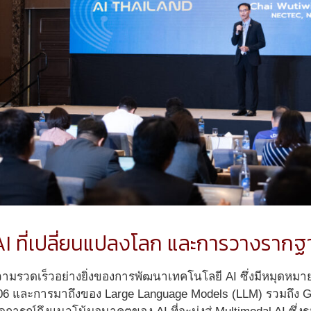
I ที่เปลี่ยนแปลงโลก และการวางรา
วามรวดเร็วอย่างยิ่งของการพัฒนาเทคโนโลยี AI ซึ่งมีหมุดหมาย
06 และการมาถึงของ Large Language Models (LLM) รวมถึง Gener