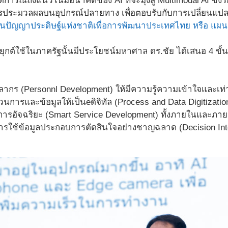
ารณ์ถึงแนวโน้มอนาคตของ AI ที่จะมุ่งสู่ Multimodal AI ซึ่
การประมวลผลบนอุปกรณ์ปลายทาง เพื่อตอบรับกับการเปลี่ยนแปล
านปัญญาประดิษฐ์แห่งชาติเพื่อการพัฒนาประเทศไทย หรือ แผน 
ุกต์ใช้ในภาครัฐนั้นมีประโยชน์มหาศาล ดร.ชัย ได้เสนอ 4 ข
ลากร (Personnl Development) ให้มีความรู้ความเข้าใจและเท
นการและข้อมูลให้เป็นeดิจิทัล (Process and Data Digitizati
การอัจฉริยะ (Smart Service Development) ทั้งภายในและภ
การใช้ข้อมูลประกอบการตัดสินใจอย่างชาญฉลาด (Decision Inte