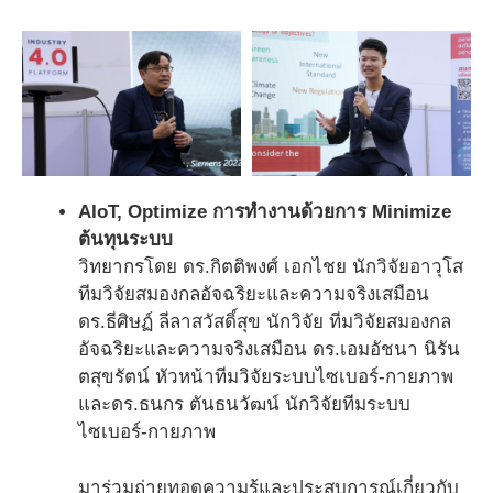
AIoT, Optimize การทํางานด้วยการ Minimize
ต้นทุนระบบ
วิทยากรโดย ดร.กิตติพงศ์ เอกไชย นักวิจัยอาวุโส
ทีมวิจัยสมองกลอัจฉริยะและความจริงเสมือน
ดร.ธีศิษฏ์ ลีลาสวัสดิ์สุข นักวิจัย ทีมวิจัยสมองกล
อัจฉริยะและความจริงเสมือน ดร.เอมอัชนา นิรัน
ตสุขรัตน์ หัวหน้าทีมวิจัยระบบไซเบอร์-กายภาพ
และดร.ธนกร ตันธนวัฒน์ นักวิจัยทีมระบบ
ไซเบอร์-กายภาพ
มาร่วมถ่ายทอดความรู้และประสบการณ์เกี่ยวกับ