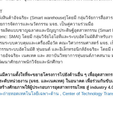
T
ังสินค้าอัจฉริยะ (Smart warehouse)โดยมี กลุ่มวิจัยการสื่อส
ัยการจัดการและนวัตกรรม มจธ. เป็นคู่ความร่วมมือ
รผลิตแบบชาญฉลาดและปัญญาประดิษฐ์อุตสาหกรรม (Smart Manuf
igenc: SMAI) โดยมี กลุ่มวิจัยไอโอทีและระบบอัตโนมัติสำหรั
รมระบบควบคุมและเครื่องมือวัด คณะวิศวกรรมศาสตร์ มจธ. เป็
รรมระบบอัตโนมัติ หุ่นยนต์ และอิเล็กทรอนิกส์อัจฉริยะ โดยม
่ายอัจฉริยะ เนคเทค และ สถาบันวิทยาการหุ่นยนต์ภาคสนาม มจ
ัฒนาศักยภาพนักวิจัยและนักศึกษา
ถาบันมีความตั้งใจที่จะขยายโครงการไปยังด้านอื่น ๆ เพื่ออุตสา
ระดับหน่วยงาน (มจธ. และเนคเทค) ในอนาคต เพื่อร่วมกันขับเค
สร้างศักยภาพให้ผู้ประกอบการอุตสาหกรรมไทย สู่ industry 4.0
และถ่ายทอดเทคโนโลยีเฉพาะด้าน ,
Center of Technology Tran