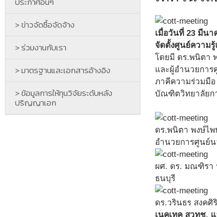
ประกาศอื่นๆ
> ข่าวจัดซื้อจัดจ้าง
เมื่อวันที่ 23 
จัดตั้งศูนย์ควา
> ร่วมงานกับเรา
โดยมี ดร.พนิตา พ
> มาตรฐานและเอกสารอ้างอิง
และผู้อำนวยการศ
ภาคีความร่วมมือ 
> ข้อมูลการให้ทุนวิจัยระดับหลัง
บัณฑิตวิทยาลัย
ปริญญาเอก
ดร.พนิตา พงษ์ไพบ
อำนวยการศูนย์นว
ผศ. ดร. มณฑิรา 
ธนบุรี
ดร.วรินธร สงคศิร
เนคเทค สวทช. แล