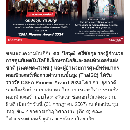
ขอแสดงความยินดีกับ
ดร. ปิยวุฒิ ศรีชัยกุล รองผู้อำนวย
การศูนย์เทคโนโลยีอิเล็กทรอนิกส์และคอมพิวเตอร์แห่ง
ชาติ (เนคเทค-สวทช.) และผู้อำนวยการศูนย์ทรัพยากร
คอมพิวเตอร์เพื่อการคำนวณขั้นสูง (ThaiSC) ได้รับ
รางวัล CSEA Pioneer Award 2024
โดย ดร. สุภาวดี
นาเมืองรักษ์ นายกสมาคมวิทยาการและวิศวกรรมเชิง
คอมพิวเตอร์ มอบโล่รางวัลและช่อดอกไม้แสดงความ
ยินดี เมื่อเช้าวันนี้ (31 กรกฎาคม 2567) ณ ห้องประชุม
ใหญ่ ชั้น 2 อาคารเจริญวิศวกรรม (ตึก 4) คณะ
วิศวกรรมศาสตร์ จุฬาลงกรณ์มหาวิทยาลัย