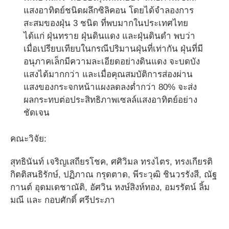
แสงอาทิตย์ชนิดผลึกซิลิคอน โดยได้จำลองการ
สะสมของฝุ่น 3 ชนิด ที่พบมากในประเทศไทย
ได้แก่ ฝุ่นทราย ฝุ่นดินแดง และฝุ่นดินดำ พบว่า
เมื่อเปรียบเทียบในกรณีปริมานฝุ่นที่เท่ากัน ฝุ่นที่มี
อนุภาคเล็กมีความละเอียดอย่างดินแดง จะบดบัง
แสงได้มากกว่า และเมื่อคุณสมบัติการส่องผ่าน
แสงของกระจกหน้าแผงลดลงต่ำกว่า 80% จะส่ง
ผลกระทบต่อประสิทธิภาพเซลล์แสงอาทิตย์อย่าง
ชัดเจน
คณะวิจัย:
สุทธินันท์ เจริญเสถียรโชค, ศศิวิมล ทรงไตร, ทรงเกียรติ
กิตติสนธิรักษ์, ปฏิภาณ กรุดตาด, พีระวุฒิ ชินวรรังสี, ณัฐ
กานต์ อุดมเดชาณัติ, อัศวิน หงษ์สิงห์ทอง, อมรรัตน์ ลิ้ม
มณี และ กอบศักดิ์ ศรีประภา