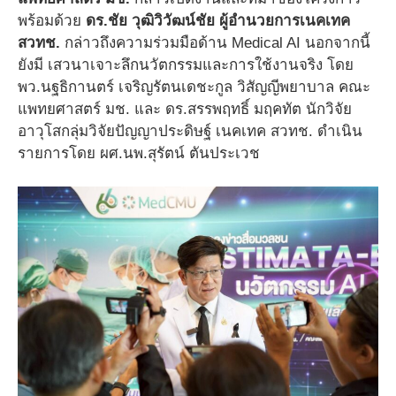
พร้อมด้วย
ดร.ชัย วุฒิวิวัฒน์ชัย ผู้อำนวยการเนคเทค
สวทช.
กล่าวถึงความร่วมมือด้าน Medical AI นอกจากนี้
ยังมี เสวนาเจาะลึกนวัตกรรมและการใช้งานจริง โดย
พว.นฐธิกานตร์ เจริญรัตนเดชะกูล วิสัญญีพยาบาล คณะ
แพทยศาสตร์ มช. และ ดร.สรรพฤทธิ์ มฤคทัต นักวิจัย
อาวุโสกลุ่มวิจัยปัญญาประดิษฐ์ เนคเทค สวทช. ดำเนิน
รายการโดย ผศ.นพ.สุรัตน์ ตันประเวช