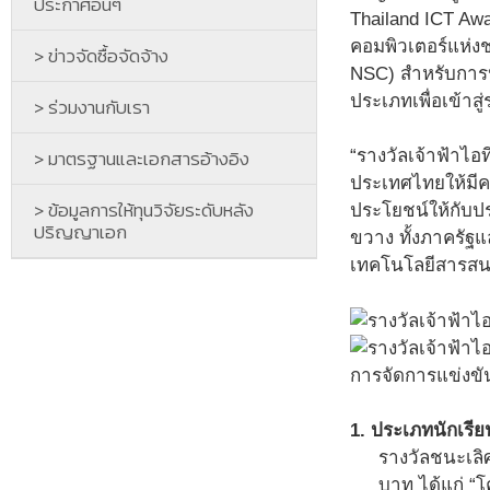
ประกาศอื่นๆ
Thailand ICT Aw
คอมพิวเตอร์แห่ง
> ข่าวจัดซื้อจัดจ้าง
NSC) สำหรับการปร
ประเภทเพื่อเข้าส
> ร่วมงานกับเรา
> มาตรฐานและเอกสารอ้างอิง
“รางวัลเจ้าฟ้าไอ
ประเทศไทยให้มีค
> ข้อมูลการให้ทุนวิจัยระดับหลัง
ประโยชน์ให้กับป
ปริญญาเอก
ขวาง ทั้งภาครัฐแ
เทคโนโลยีสารส
การจัดการแข่งขัน
1. ประเภทนักเรีย
รางวัลชนะเลิ
บาท ได้แก่ “