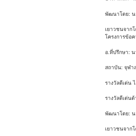
พัฒนาโดย: นา
เยาวชนจากโคร
โครงการข้อคว
อ.ที่ปรึกษา: 
สถาบัน: จุฬา
รางวัลดีเด่น 
รางวัลดีเด่นด
พัฒนาโดย: นา
เยาวชนจากโคร