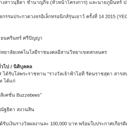
างสาวนุธิดา ชำนาญกิจ (หัวหน้าโครงการ) และนายภูมินทร์ 
รรมประกวดวงจรอิเล็กทรอนิกส์รุ่นเยาว์ ครั้งที่ 14 2015 (YEC
ายนครินทร์ ศรีปัญญา
วิทยาลัยเทคโนโลยีราชมงคลอีสานวิทยาเขตสกลนคร
่วไป / นิติบุคคล
ศ ได้รับโล่พระราชทาน “รางวัลเจ้าฟ้าไอที รัตนราชสุดา สารสน
 ได้แก่
ิเคชั่น Buzzebees”
 ณัฐธิดา สงวนสิน
ได้รับเงินรางวัลผลงานละ 100,000 บาท พร้อมใบประกาศเกียรติค