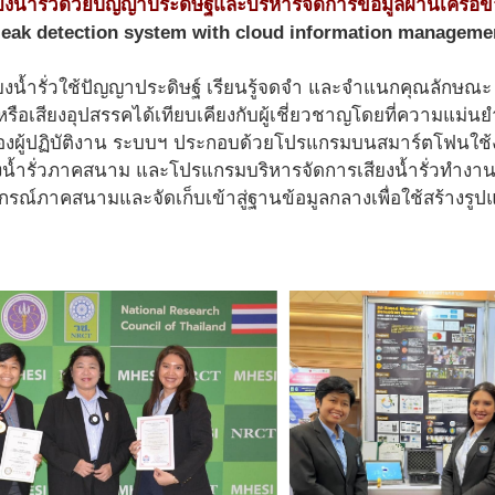
ยงน้ำรั่วด้วยปัญญาประดิษฐ์และบริหารจัดการข้อมูลผ่านเครือข
leak detection system with cloud information manageme
ยงน้ำรั่วใช้ปัญญาประดิษฐ์ เรียนรู้จดจํา และจําแนกคุณลักษณะ
ั่วหรือเสียงอุปสรรคได้เทียบเคียงกับผู้เชี่ยวชาญโดยที่ความแม่
องผู้ปฏิบัติงาน ระบบฯ ประกอบด้วยโปรแกรมบนสมาร์ตโฟนใช้งาน
งน้ำรั่วภาคสนาม และโปรแกรมบริหารจัดการเสียงน้ำรั่วทํางาน
ุปกรณ์ภาคสนามและจัดเก็บเข้าสู่ฐานข้อมูลกลางเพื่อใช้สร้าง