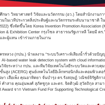
ึกษา วิทยาศาสตร์ วิจัยและนวัตกรรม (อว.) โดยสำนักงานการ
่วมในเวทีประกวดสิ่งประดิษฐ์และนวัตกรรมระดับนานาชาติ ในงา
2022) ซึ่งจัดขึ้นโดย Korea Invention Promotion Association (
n & Exhibition Center กรุงโซล สาธารณรัฐเกาหลี โดยมี ดร.ว
ิ และผู้แทน เข้าร่วมภายในงาน
หลวง (กปน.) นำผลงาน “ระบบวิเคราะห์เสียงน้ำรั่วด้วยปัญญ
: AI-based water leak detection system with cloud informa
นวิจัยระหว่าง กปน. และทีมวิจัยเทคโนโลยีระบบวัดและควบคุมร
์ขั้นสูง (ACERG) ศูนย์เทคโนโลยีอิเล็กทรอนิกส์และคอมพิวเตอร
ษา เสือเพ็ง คุณอาทิตยา จั่นบำรุง ดร.รังสฤษฏ์ วณิชย์จิรัฐติกา
์ คำสาย คุณอุ่นพงศ์ สุภัคชูกุล และดร. จิตติวุฒิ สุวัตถิกุล สา
 Award จาก Vietnam Fund For Supporting Technological Cre