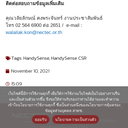
ติดต่อสอบถามข้อมูลเพิ่มเติม
คุณวลัยลักษณ์ คงพระจันทร์ งานประชาสัมพันธ์
โทร 02 564 6900 ต่อ 2651 /
e-mail
:
walailak.kon@nectec.or.th
Tags:
HandySense
,
HandySense CSR
November 10, 2021
15:09
เว็บไซต์นี้มีการใช้งานคุกกี้ เพื่อให้การใช้งานเว็บไซต์เป็นไปอย่างราบรื่น
และเป็นส่วนตัวมากขึ้น จึงขอให้ท่านรับรองว่าท่านได้อ่านและทำความ
เข้าใจนโยบายการใช้งานคุกกี้ ซึ่งเป็นส่วนหนึ่งของนโยบายการคุ้มครอง
ข้อมูลส่วนบุคคล สวทช.
ยอมรับ
นโยบายความเป็นส่วนตัว
© ศูนย์เทคโนโลยีอิเล็กทรอนิกส์และ
คอมพิวเตอร์แห่งชาติ 2563