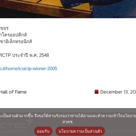
ดชขจร
เล็กโตรออปติกส์
ขาอิเล็กทรอนิกส์
O/ICTP ประจำปี พ.ศ. 2548
p.it/home/icoictp-winner-2005
all of Fame
December 13, 2
ื่นและเป็นส่วนตัวมากขึ้น จึงขอให้ท่านรับรองว่าท่านได้อ่านและทำความเข้าใจนโยบ
สวทช.
© ศูนย์เทคโนโลยีอิเล็กทรอนิกส์และคอมพิวเตอร์แห่งชา
ยอมรับ
นโยบายความเป็นส่วนตัว