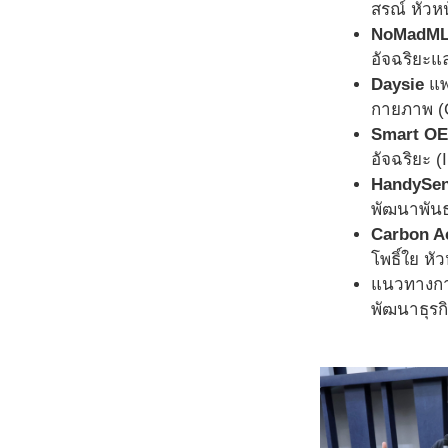
สรณ์ หัวห
NoMadM
อัจฉริยะแ
Daysie
แพ
กายภาพ (
Smart O
อัจฉริยะ (
HandySen
พัฒนาพัน
Carbon A
โพธิ์ใย ห
แนวทางกา
พัฒนาธุรก