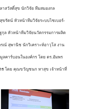
สวัสดิ์สุข นักวิจัย ทีมสมองกล
ขรัตน์ หัวหน้าทีมวิจัยระบบไซเบอร์-
ชูกุล หัวหน้าทีมวิจัยนวัตกรรมการผลิต
์ สุพานิช นักวิเคราะห์อาวุโส งาน
้อมูลคาร์บอนในองค์กร โดย ดร.อัมพร
าร
โดย คุณขวัญชนก หาสุข เจ้าหน้าที่