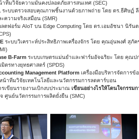
น้าทีมวิจัยความมั่นคงปลอดภัยสารสนเทศ (SEC)
L
ระบบตรวจสอบคุณภาพชิ้นงานด้วยภาพถ่าย โดย ดร.ธีศิษฏ์ ลีลา
ละความจริงเสมือน (SMR)
ลตฟอร์ม AIoT บน Edge Computing โดย ดร.เอมอัชนา นิรันตสุ
CPS)
EE
ระบบวิเคราะห์ประสิทธิภาพเครื่องจักร โดย คุณอุ่นพงศ์ สุภัค
IMI)
se B-Farm
ระบบเกษตรแม่นยำและฟาร์มอัจฉริยะ โดย คุณปกรณ
ธมิตรทางยุทธศาสตร์ (SPDS)
ccounting Management Platform
เครื่องมือบริหารจัดการข
ัวหน้าทีมวิจัยเทคโนโลยีและนวัตกรรมการลดคาร์บอน
รเขียนรายงานเบิกงบประมาณ
เขียนอย่างไรให้โดนใจกรรมก
ิจ ศูนย์นวัตกรรมการผลิตยั่งยืน (SMC)