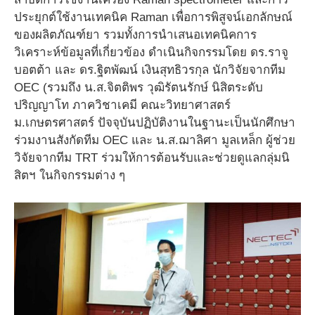
ประยุกต์ใช้งานเทคนิค Raman เพื่อการพิสูจน์เอกลักษณ์
ของผลิตภัณฑ์ยา รวมทั้งการนำเสนอเทคนิคการ
วิเคราะห์ข้อมูลที่เกี่ยวข้อง ดำเนินกิจกรรมโดย ดร.ราจู
บอตต้า และ ดร.ฐิตพัฒน์ เงินสุทธิวรกุล นักวิจัยจากทีม
OEC (รวมถึง น.ส.จิตติพร วุฒิรัตนรักษ์ นิสิตระดับ
ปริญญาโท ภาควิชาเคมี คณะวิทยาศาสตร์
ม.เกษตรศาสตร์ ปัจจุบันปฏิบัติงานในฐานะเป็นนักศึกษา
ร่วมงานสังกัดทีม OEC และ น.ส.ฌาลิศา มูลเหล็ก ผู้ช่วย
วิจัยจากทีม TRT ร่วมให้การต้อนรับและช่วยดูแลกลุ่มนิ
สิตฯ ในกิจกรรมต่าง ๆ