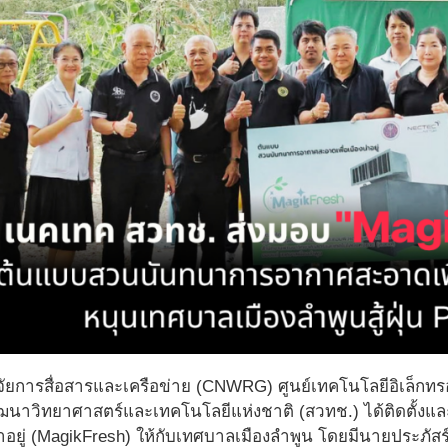
วิจัยการสื่อสารและเครือข่าย (CNWRG) ศูนย์เทคโนโลยีอิเล็กท
ัฒนาวิทยาศาสตร์และเทคโนโลยีแห่งชาติ (สวทช.) ได้ติดตั้
่าอยู่ (MagikFresh) ให้กับเทศบาลเมืองลำพูน โดยมีนายประภัสร