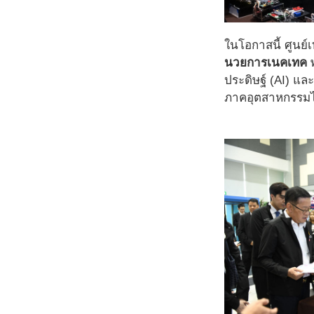
ในโอกาสนี้ ศูนย
นวยการเนคเทค
พ
ประดิษฐ์ (AI) แล
ภาคอุตสาหกรรมไ