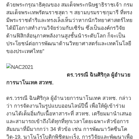
ด้วยพระกรุณาธิคุณของ สมเด็จพระกนิษฐาธิราชเจ้า กรม
สมเด็จพระเทพรัตนราชสุดา ฯ สยามบรมราชกุมารี ที่ทรง
มีพระราชดําริและทรงเล็งเห็นว่าหากนักวิทยาศาสตร์ไทย
ได้มีโอกาสทํางานวิจัยร่วมกับเซิร์น ซึ่งเป็นองค์กรวิจัย
ด้านฟิสิกส์อนุภาคพลังงานสูงชั้นนําระดับโลก ก็จะเป็น
ประโยชน์ต่อการพัฒนาด้านวิทยาศาสตร์และเทคโนโลยี
ของประเทศไทย”
ดร.วรรณี ฉินศิริกุล ผู้อำนวย
การนาโนเทค สวทช.
ดร.วรรณี ฉินศิริกุล ผู้อำนวยการนาโนเทค สวทช. กล่าว
ว่า การจัดงานในรูปแบบออนไลน์ปีนี้ เพื่อให้ผู้เข้าร่วม
งานได้เต็มอิ่มกับเนื้อหาสาระที่ สวทช. เตรียมมานำเสนอ
และสามารถเข้าถึงได้ทุกที่ทุกเวลาโดยเฉพาะหัวข้อการ
สัมมนาที่มีมากกว่า 34 หัวข้อ เช่น การพัฒนาวัคซีนโค
วิด-19, นาโนโรโบติกพิชิตมะเร็ง, การวิจัยและพัฒนาเพื่อ