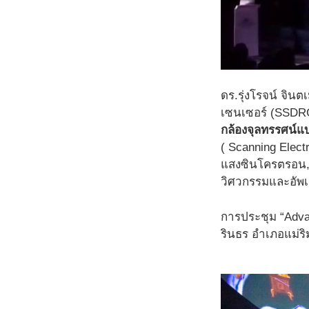
ดร.รุ่งโรจน์ จินต
เซนเซอร์ (SSDR
กล้องจุลทรรศน์แ
( Scanning Elect
แสงซินโครตรอน, 
วิศวกรรมและอัพ
การประชุม “Adva
รินธร อำเภอแม่ริม