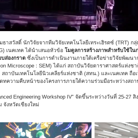
เมธาสวัสดิ์ นักวิจัยจากทีมวิจัยเทคโนโลยีเทระเฮิรตซ์ (TRT) ก
G) เนคเทค ได้นำเสนอหัวข้อ
โมดูลการสร้างภาพสำหรับใช้ใ
บบส่องกราด
ซึ่งเป็นการดำเนินงานภายใต้เครือข่ายวิจัยพัฒน
ron Microscope : SEM) ได้แก่ สถาบันวิจัยดาราศาสตร์แห่งชาติ
สถาบันเทคโนโลยีนิวเคลียร์แห่งชาติ (สทน.) และเนคเทค ถือเ
เดทความคืบหน้าของโครงการภายใต้ความร่วมมือระหว่างสถา
nced Engineering Workshop IV” จัดขึ้นระหว่างวันที่ 25-27
 จังหวัดเชียงใหม่