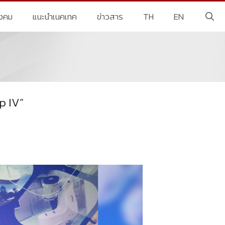
ังคม
แนะนำเนคเทค
ข่าวสาร
TH
EN
p IV”