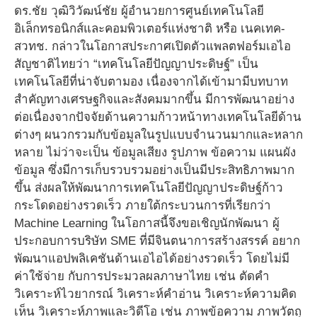
ดร.ชัย วุฒิวิวัฒน์ชัย ผู้อำนวยการศูนย์เทคโนโลยี
อิเล็กทรอนิกส์และคอมพิวเตอร์แห่งชาติ หรือ เนคเทค-
สวทช. กล่าวในโอกาสประกาศเปิดตัวแพลตฟอร์มเอไอ
สัญชาติไทยว่า “เทคโนโลยีปัญญาประดิษฐ์” เป็น
เทคโนโลยีที่น่าจับตามอง เนื่องจากได้เข้ามามีบทบาท
สำคัญทางเศรษฐกิจและสังคมมากขึ้น มีการพัฒนาอย่าง
ต่อเนื่องจากปัจจัยด้านความก้าวหน้าทางเทคโนโลยีด้าน
ต่างๆ ผนวกรวมกับข้อมูลในรูปแบบจำนวนมากและหลาก
หลาย ไม่ว่าจะเป็น ข้อมูลเสียง รูปภาพ ข้อความ แผนผัง
ข้อมูล ซึ่งมีการเก็บรวบรวมอย่างเป็นมีประสิทธิภาพมาก
ขึ้น ส่งผลให้พัฒนาการเทคโนโลยีปัญญาประดิษฐ์ก้าว
กระโดดอย่างรวดเร็ว ภายใต้กระบวนการที่เรียกว่า
Machine Learning ในโอกาสนี้จึงขอเชิญนักพัฒนา ผู้
ประกอบการบริษัท SME ที่มีจินตนาการสร้างสรรค์ อยาก
พัฒนาแอปพลิเคชันด้านเอไอได้อย่างรวดเร็ว โดยไม่มี
ค่าใช้จ่าย กับการประมวลผลภาษาไทย เช่น ตัดคำ
วิเคราะห์ไวยากรณ์ วิเคราะห์คำอ่าน วิเคราะห์ความคิด
เห็น วิเคราะห์ภาพและวิดีโอ เช่น ภาพข้อความ ภาพวัตถุ