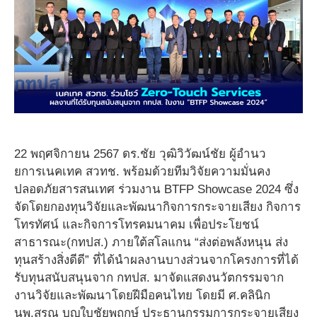
22 พฤศจิกายน 2567 ดร.ชัย วุฒิวิวัฒน์ชัย ผู้อำนว
ยการเนคเทค สวทช. พร้อมด้วยทีมวิจัยความมั่นคง
ปลอดภัยสารสนเทศ ร่วมงาน BTFP Showcase 2024 ซึ่ง
จัดโดยกองทุนวิจัยและพัฒนากิจการกระจายเสียง กิจการ
โทรทัศน์ และกิจการโทรคมนาคม เพื่อประโยชน์
สาธารณะ(กทปส.) ภายใต้สโลแกน “ส่งต่อพลังหนุน ส่ง
ทุนสร้างสิ่งดีดี” ที่ได้นำผลงานบางส่วนจากโครงการที่ได้
รับทุนสนับสนุนจาก กทปส. มาจัดแสดงนวัตกรรมจาก
งานวิจัยและพัฒนาโดยฝีมือคนไทย โดยมี ศ.คลินิก
นพ.สรณ บุญใบชัยพฤกษ์ ประธานกรรมการกระจายเสียง