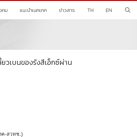
ังคม
แนะนำเนคเทค
ข่าวสาร
TH
EN
้ยวเบนของรังสีเอ็กซ์ผ่าน
เทค-สวทช.)