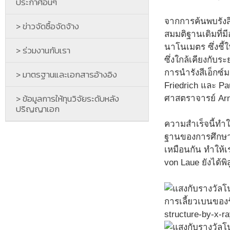
ประกาศอื่นๆ
จากการค้นพบรังสี
> ข่าวจัดซื้อจัดจ้าง
สมมติฐานเดิมที่มี
นาโนเมตร ซึ่งชี้ใ
> ร่วมงานกับเรา
ซึ่งใกล้เคียงกั
การนำรังสีเอ็กซ์
> มาตรฐานและเอกสารอ้างอิง
Friedrich และ Pa
> ข้อมูลการให้ทุนวิจัยระดับหลัง
ศาสตราจารย์ Arn
ปริญญาเอก
ความสำเร็จนี้ทำใ
ฐานของการศึกษาโค
เหมือนกัน ทำให้
von Laue ยังได้พิ
การเลี้ยวเบนของรั
structure-by-x-ra