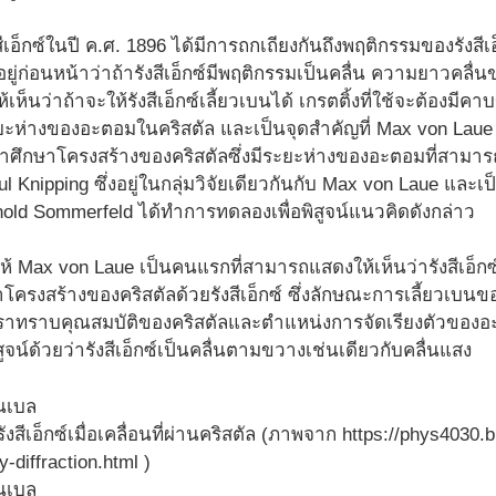
เอ็กซ์ในปี ค.ศ. 1896 ได้มีการถกเถียงกันถึงพฤติกรรมของรังสีเอ
อยู่ก่อนหน้าว่าถ้ารังสีเอ็กซ์มีพฤติกรรมเป็นคลื่น ความยาวคลื่
ห้เห็นว่าถ้าจะให้รังสีเอ็กซ์เลี้ยวเบนได้ เกรตติ้งที่ใช้จะต้อ
บระยะห่างของอะตอมในคริสตัล และเป็นจุดสำคัญที่ Max von La
มาศึกษาโครงสร้างของคริสตัลซึ่งมีระยะห่างของอะตอมที่สามาร
ul Knipping ซึ่งอยู่ในกลุ่มวิจัยเดียวกันกับ Max von Laue และ
old Sommerfeld ได้ทำการทดลองเพื่อพิสูจน์แนวคิดดังกล่าว
ห้ Max von Laue เป็นคนแรกที่สามารถแสดงให้เห็นว่ารังสีเอ็กซ์
รงสร้างของคริสตัลด้วยรังสีเอ็กซ์ ซึ่งลักษณะการเลี้ยวเบนขอ
เราทราบคุณสมบัติของคริสตัลและตำแหน่งการจัดเรียงตัวของอะ
สูจน์ด้วยว่ารังสีเอ็กซ์เป็นคลื่นตามขวางเช่นเดียวกับคลื่นแสง
งสีเอ็กซ์เมื่อเคลื่อนที่ผ่านคริสตัล (ภาพจาก https://phys4030
y-diffraction.html )