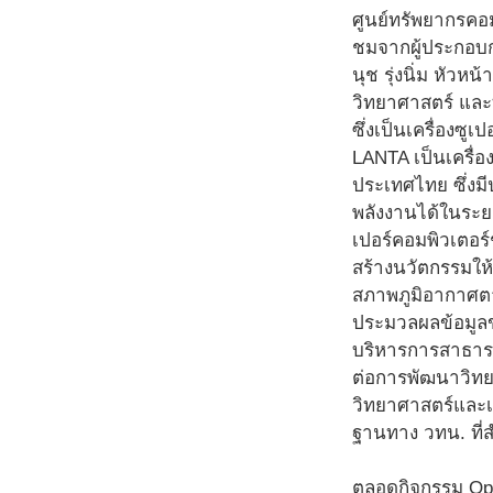
ศูนย์ทรัพยากรคอ
ชมจากผู้ประกอบก
นุช รุ่งนิ่ม หัว
วิทยาศาสตร์ และ
ซึ่งเป็นเครื่องซู
LANTA เป็นเครื่อ
ประเทศไทย ซึ่งม
พลังงานได้ในระย
เปอร์คอมพิวเตอร์
สร้างนวัตกรรมใ
สภาพภูมิอากาศต
ประมวลผลข้อมูลข
บริหารการสาธารณ
ต่อการพัฒนาวิท
วิทยาศาสตร์และเ
ฐานทาง วทน. ที่ส
ตลอดกิจกรรม Open