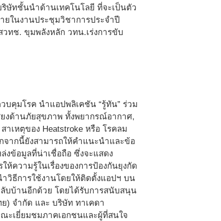
ิษัทชั้นนำด้านเทคโนโลยี ที่จะเป็นตัว
 ภายในงานประชุมวิชาการประจำปี
สวทช. ขุมพลังหลัก วทน.เร่งการขับ
บคุมโรค นำแอปพลิเคชัน “รู้ทัน” ร่วม
ี่ยงด้านภัยสุขภาพ ทั้งพยากรณ์อากาศ,
น สาเหตุของ Heatstroke หรือ โรคลม
 นอกจากนี้ยังสามารถให้คำแนะนำและข้อ
งข้อมูลที่น่าเชื่อถือ ซึ่งจะแสดง
ารให้ความรู้ในเรื่องของการป้องกันยุงกัด
นำวิธีการใช้งานโดยให้ติดตั้งแอปฯ บน
กกลับบ้านอีกด้วย โดยได้รับการสนับสนุน
ย) จำกัด และ บริษัท ทาเคดา
คณะเยี่ยมชมภาคเอกชนและผู้ที่สนใจ