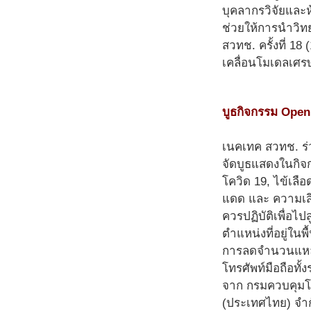
บุคลากรวิจัยและห
ช่วยให้การนำวิท
สวทช. ครั้งที่ 1
เคลื่อนโมเดลเศรษ
บูธกิจกรรม Open 
เนคเทค สวทช. ร่ว
จัดบูธแสดงในกิจก
โควิด 19, ไข้เลื
แดด และ ความเสี่
ควรปฏิบัติเพื่อไป
ตำแหน่งที่อยู่ในพ
การลดจำนวนแหล่งเ
โทรศัพท์มือถือทั
จาก กรมควบคุมโร
(ประเทศไทย) จำก