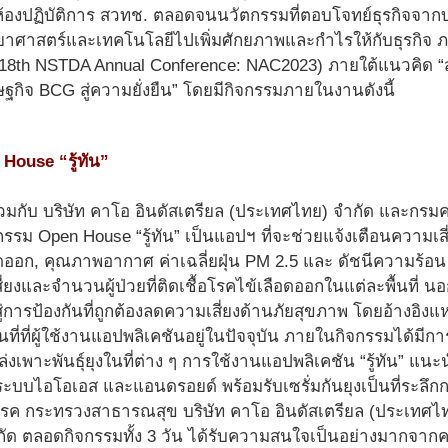
้องปฏิบัติการ สวทช. ตลอดจนนวัตกรรมที่ตอบโจทย์ธุรกิจจากบร
ยาศาสตร์และเทคโนโลยีไปเพิ่มศักยภาพและกำไรให้กับธุรกิจ
8 (18th NSTDA Annual Conference: NAC2023) ภายใต้แนวคิด “
ฐกิจ BCG สู่ความยั่งยืน” โดยมีกิจกรรมภายในงานดังนี้
House “รู้ทัน”
มกับ บริษัท คาโอ อินดัสเตรียล (ประเทศไทย) จำกัด และกรมคว
รรม Open House “รู้ทัน” เป็นแอปฯ ที่จะช่วยแจ้งเตือนความเส
อดออก, คุณภาพอากาศ ค่าเฉลี่ยฝุ่น PM 2.5 และ ดัชนีความร้อ
ยงและจำนวนผู้ป่วยที่ติดเชื้อโรคไข้เลือดออกในแต่ละพื้นที่
สู่การป้องกันที่ถูกต้องลดความเสี่ยงด้านภัยสุขภาพ โดยอ้างอิงแหล่
ื้นที่ที่ผู้ใช้งานแอปพลิเคชันอยู่ในปัจจุบัน ภายในกิจกรรมได้มีก
พาะพันธุ์ยุงในที่ต่าง ๆ การใช้งานแอปพลิเคชัน “รู้ทัน” แนะ
้งระบบไอโอเอส และแอนดรอยด์ พร้อมรับเซรั่มกันยุงเป็นที่ระลึ
ค กระทรวงสาธารณสุข บริษัท คาโอ อินดัสเตรียล (ประเทศไท
ัด ตลอดกิจกรรมทั้ง 3 วัน ได้รับความสนใจเป็นอย่างมากจาก