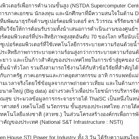
มพิวเตอร์เพื่อการคำนวณขั้นสูง (NSTDA Supercomputer Cente
ารภาคเอกชน นักลงทุน และนักศึกษาที่มีความสนใจในด้าน Digi
หน้าทีมพัฒนาธุรกิจด้านซูเปอร์คอมพิวเตอร์ ดร.วิวรรณ จรีรัตนชา
ทีมวิจัยให้การต้อนรับรวมทั้งนำเสนอการดำเนินงานของศูนย
เปอร์คอมพิวเตอร์ที่ประสิทธิภาพสูงสุดอันดับ 70 ของโลก หรือนับ
งซูเปอร์คอมพิวเตอร์ที่ใช้เทคโนโลยีการระบายความร้อนด้วยน้ำ
ีประสิทธิภาพการระบายความร้อนสูงกว่าการระบายความร้อนด้
ะยาว และเป็นก้าวสำคัญของประเทศไทยในการเข้าสู่ยุคของ Gre
ชั้นนำทั่วโลก รวมถึงสามารถใช้งานได้กับหัวข้อวิจัยที่สำคัญไ
ห้กับภาครัฐ ภาคเอกชนและภาคอุตสาหกรรม อาทิ การแพทย์แม
ามเวลาจริงโดยใช้ข้อมูลจากภาพถ่ายดาวเทียม และในด้านการ
นาดใหญ่ (Big data) อย่างรวดเร็วเพื่อประโยชน์การบริหารจั
สุข ประมวลข้อมูลการกระจายรายได้ ThaiSC เป็นหนึ่งในหน่
ยาศาสตร์ เทคโนโลยี นวัตกรรม ขั้นสูงของประเทศไทย ภายใ
ทคโนโลยีแห่งชาติ (สวทช.) ในส่วนโครงสร้างองค์กรเพื่อการพ
ำคัญของประเทศ (National S&T Infrastructure : NSTI)
 House STI Power for Industry ทั้ง 3 วัน ได้รับความสนใจจ