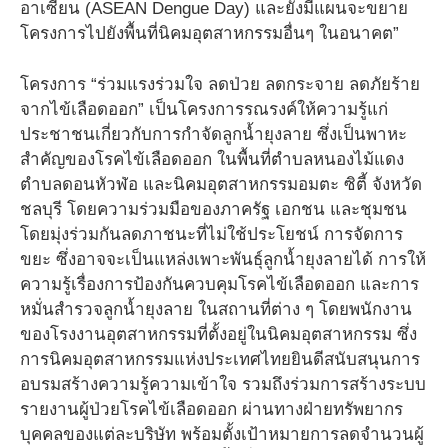
อาเซียน (ASEAN Dengue Day) และยังมีแผนจะขยาย
โครงการไปยังพื้นที่นิคมอุตสาหกรรมอื่นๆ ในอนาคต”
โครงการ “ร่วมแรงร่วมใจ ลดป่วย ลดกระจาย ลดภัยร้าย
จากไข้เลือดออก” เป็นโครงการรณรงค์ให้ความรู้แก่
ประชาชนเกี่ยวกับการกำจัดลูกน้ำยุงลาย ซึ่งเป็นพาหะ
สำคัญของโรคไข้เลือดออก ในพื้นที่ตำบลหนองไม้แดง
ตำบลดอนหัวฬ่อ และนิคมอุตสาหกรรมอมตะ ซิตี้ จังหวัด
ชลบุรี โดยความร่วมมือของภาครัฐ เอกชน และชุมชน
โดยมุ่งร่วมกันลดภาชนะที่ไม่ใช้ประโยชน์ การจัดการ
ขยะ ซึ่งอาจจะเป็นแหล่งเพาะพันธุ์ลูกน้ำยุงลายได้ การให้
ความรู้เรื่องการป้องกันควบคุมโรคไข้เลือดออก และการ
หมั่นสำรวจลูกน้ำยุงลาย ในสถานที่ต่าง ๆ โดยพนักงาน
ของโรงงานอุตสาหกรรมที่ตั้งอยู่ในนิคมอุตสาหกรรม ซึ่ง
การนิคมอุตสาหกรรมแห่งประเทศไทยยินดีสนับสนุนการ
อบรมสร้างความรู้ความเข้าใจ รวมถึงร่วมการสร้างระบบ
รายงานผู้ป่วยโรคไข้เลือดออก ผ่านทางฝ่ายทรัพยากร
บุคคลของแต่ละบริษัท พร้อมตั้งเป้าหมายการลดจำนวนผู้