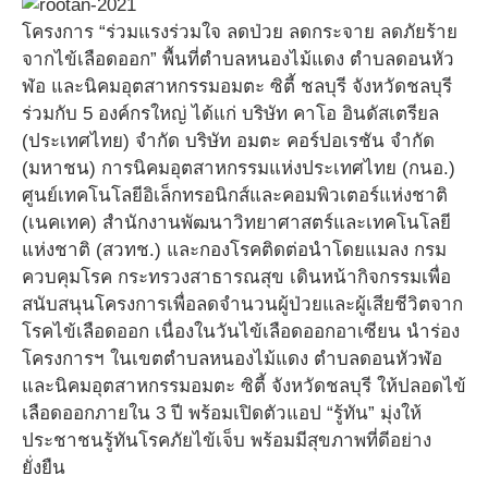
โครงการ “ร่วมแรงร่วมใจ ลดป่วย ลดกระจาย ลดภัยร้าย
จากไข้เลือดออก” พื้นที่ตำบลหนองไม้แดง ตำบลดอนหัว
ฬ่อ และนิคมอุตสาหกรรมอมตะ ซิตี้ ชลบุรี จังหวัดชลบุรี
ร่วมกับ 5 องค์กรใหญ่ ได้แก่ บริษัท คาโอ อินดัสเตรียล
(ประเทศไทย) จำกัด บริษัท อมตะ คอร์ปอเรชัน จำกัด
(มหาชน) การนิคมอุตสาหกรรมแห่งประเทศไทย (กนอ.)
ศูนย์เทคโนโลยีอิเล็กทรอนิกส์และคอมพิวเตอร์แห่งชาติ
(เนคเทค) สํานักงานพัฒนาวิทยาศาสตร์และเทคโนโลยี
แห่งชาติ (สวทช.) และกองโรคติดต่อนำโดยแมลง กรม
ควบคุมโรค กระทรวงสาธารณสุข เดินหน้ากิจกรรมเพื่อ
สนับสนุนโครงการเพื่อลดจำนวนผู้ป่วยและผู้เสียชีวิตจาก
โรคไข้เลือดออก เนื่องในวันไข้เลือดออกอาเซียน นำร่อง
โครงการฯ ในเขตตำบลหนองไม้แดง ตำบลดอนหัวฬ่อ
และนิคมอุตสาหกรรมอมตะ ซิตี้ จังหวัดชลบุรี ให้ปลอดไข้
เลือดออกภายใน 3 ปี พร้อมเปิดตัวแอป “รู้ทัน” มุ่งให้
ประชาชนรู้ทันโรคภัยไข้เจ็บ พร้อมมีสุขภาพที่ดีอย่าง
ยั่งยืน