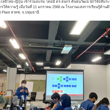
ลยีไทย-ญี่ปุ่น เข้าร่วมอบรม โดยมี ดร.ธนกร ตันธนวัฒน์ นักวิจัยทีม
ให้ความรู้ เมื่อวันที่ 11 มกราคม 2566 ณ โรงงานแห่งการเรียนรู้ด้านดิจ
Plant สวทช. จ.ปทุมธานี