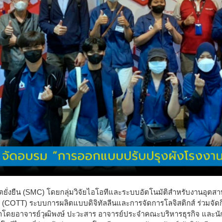
ตยั่งยืน (SMC) โดยกลุ่มวิจัยไอโอทีและระบบอัตโนมัติสำหรับงานอุตส
 (COTT) ระบบการผลิตแบบดิจิทัลลีนและการจัดการโลจิสติกส์ ร่วมจั
นำโดยอาจารย์วุฒิพงษ์ ปะวะสาร อาจารย์ประจำคณะบริหารธุรกิจ และนั