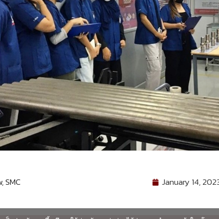
w
,
SMC
January 14, 202