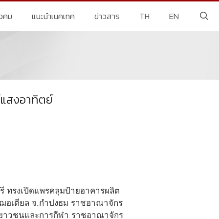
ังคม
แนะนำเนคเทค
ข่าวสาร
TH
EN
แสงอาทิตย์
รี ทรงเปิดแพรคลุมป้ายอาคารผลิต
งเฌอเตียล จ.กำปงธม ราชอาณาจักร
ร เยาวชนและการกีฬา ราชอาณาจักร