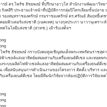
ารย์ ดร.ไพรัช ธัชยพงษ์ ที่ปรึกษาอาวุโส สำนักงานพัฒนาวิท
รังคสิริ ประธานเจ้าหน้าที่ปฏิบัติการกลุ่มปิโตรเลียมขั้นปลา
 รองสมุหราชองครักษ์ กรมราชองครักษ์ ดร.ศรัณย์ สัมฤทธิ์เดช
ละคอมพิวเตอร์แห่งชาติ (เนคเทค) นางกุลประภา นาวานุเคราะห์
ทคโนโลยีแห่งชาติ (สวทช.) เฝ้ารับเสด็จฯ
ไพรัช ธัชยพงษ์ กราบบังคมทูลเชิญสมเด็จพระเทพรัตนราชสุดา
ฟฟ้าเซลล์แสงอาทิตย์ผสมผสานกับเครื่องยนต์ดีเซล และทอด
ระบบผลิตไฟฟ้าเซลล์แสงอาทิตย์ผสมผสานกับเครื่องยนต์ดีเซล ซึ
งิน เพื่อสนับสนุนการดำเนินงานของโครงการ ติดตั้ง บริหาร แ
บเครื่องยนต์ดีเซล โดยมีทีมนักวิจัยจากห้องปฏิบัติการวิจัยเท