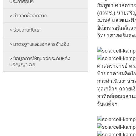
ประกาศอื่นๆ
กัมพูชา ศาสตราจ
(สวทช.) นายสรัญ 
> ข่าวจัดซื้อจัดจ้าง
ณรงค์ แสงชนะศึก
อิเล็กทรอนิกส์แ
> ร่วมงานกับเรา
วิทยาศาสตร์และเ
> มาตรฐานและเอกสารอ้างอิง
> ข้อมูลการให้ทุนวิจัยระดับหลัง
ปริญญาเอก
ศาสตราจารย์ ดร.
ป้ายอาคารผลิตไ
การดำเนินงานของ
ทูลเกล้าฯ ถวายเ
อาทิตย์ผสมผสานกั
รับเสด็จฯ