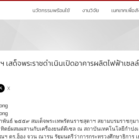
นวัตกรรมพร้อมใช้
งานวิจัย
เนคเทคเพื่อส
ฯ เสด็จพระราชดำเนินเปิดอาคารผลิตไฟฟ้าเซลล์
X
กุมภาพันธ์ ๒๕๕๙ สมเด็จพระเทพรัตนราชสุดาฯ สยามบรมราชกุมา
ทิตย์ผสมผสานกับเครื่องยนต์ดีเซล ณ สถาบันเทคโนโลยีกำป
ฯพณฯ ดร.ฮ็อง จวน ณารน รัฐมนตรีว่าการกระทรวงศึกษาธิกา