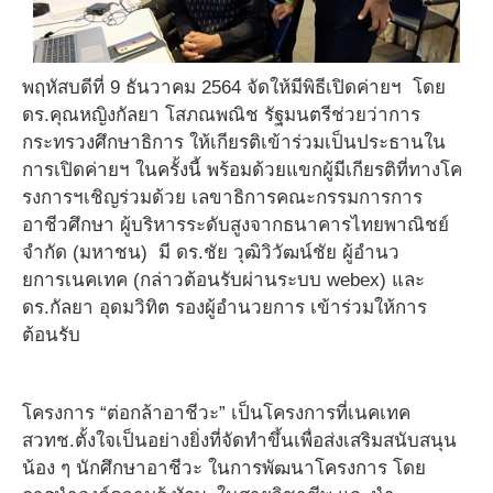
พฤหัสบดีที่ 9 ธันวาคม 2564 จัดให้มีพิธีเปิดค่ายฯ โดย
ดร.คุณหญิงกัลยา โสภณพณิช รัฐมนตรีช่วยว่าการ
กระทรวงศึกษาธิการ ให้เกียรติเข้าร่วมเป็นประธานใน
การเปิดค่ายฯ ในครั้งนี้ พร้อมด้วยแขกผู้มีเกียรติที่ทางโค
รงการฯเชิญร่วมด้วย เลขาธิการคณะกรรมการการ
อาชีวศึกษา ผู้บริหารระดับสูงจากธนาคารไทยพาณิชย์
จำกัด (มหาชน) มี ดร.ชัย วุฒิวิวัฒน์ชัย ผู้อำนว
ยการเนคเทค (กล่าวต้อนรับผ่านระบบ webex) และ
ดร.กัลยา อุดมวิทิต รองผู้อำนวยการ เข้าร่วมให้การ
ต้อนรับ
โครงการ “ต่อกล้าอาชีวะ” เป็นโครงการที่เนคเทค
สวทช.ตั้งใจเป็นอย่างยิ่งที่จัดทำขึ้นเพื่อส่งเสริมสนับสนุน
น้อง ๆ นักศึกษาอาชีวะ ในการพัฒนาโครงการ โดย