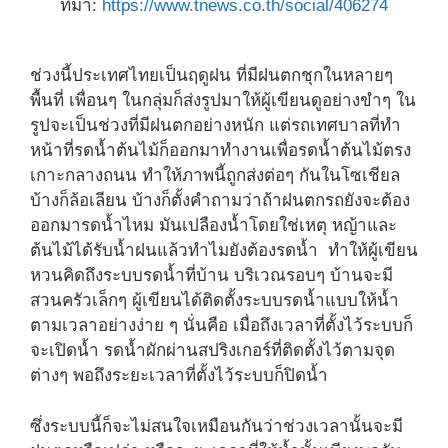
ที่มา:
https://www.tnews.co.th/social/406274
ช่วงนี้ประเทศไทยเป็นฤดูฝน ที่มีฝนตกชุกในหลายๆ
พื้นที่ เพื่อนๆ ในกลุ่มก็ส่งรูปมาให้ผู้เขียนดูอย่างขำๆ ใน
รูปจะเป็นช่วงที่มีฝนตกอย่างหนัก แต่รถเทศบาลที่ทำ
หน้าที่รดน้ำต้นไม้ก็ออกมาทำงานเพื่อรดน้ำต้นไม้ตรง
เกาะกลางถนน ทำให้ภาพนี้ถูกส่งต่อๆ กันในโซเชียล
บ้างก็ล้อเลียน บ้างก็ตั้งคำถามว่าถ้าฝนตกรถยังจะต้อง
ออกมารดน้ำไหม มันเปลืองน้ำโดยใช่เหตุ หญ้าและ
ต้นไม้ได้รับน้ำฝนแล้วทำไมยังต้องรดน้ำ ทำให้ผู้เขียน
หวนคิดถึงระบบรดน้ำที่บ้าน บริเวณรอบๆ บ้านจะมี
สวนครัวเล็กๆ ผู้เขียนได้ติดตั้งระบบรดน้ำแบบให้น้ำ
ตามเวลาอย่างง่าย ๆ นั่นคือ เมื่อถึงเวลาที่ตั้งไว้ระบบก็
จะเปิดน้ำ รดน้ำผักผ่านสปริงเกอร์ที่ติดตั้งไว้ตามจุด
ต่างๆ พอถึงระยะเวลาที่ตั้งไว้ระบบก็ปิดน้ำ
ซึ่งระบบนี้ก็จะไม่สนใจเหมือนกันว่าช่วงเวลานั้นจะมี