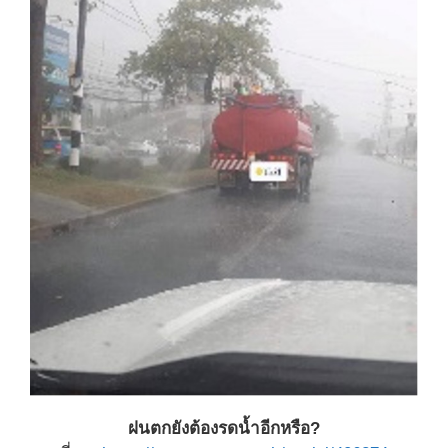
ฝนตกยังต้องรดน้ำอีกหรือ?