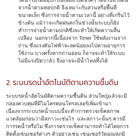
รดน้ำไม่ได้มีอุปกรณ์เพิ่มแรงดันใดๆ โดยใช้แรงดัน
จากน้ำตามท่อปกติ จึงเหมาะกับสวนหรือพื้นที่
ขนาดเล็ก ซึ่งการจ่ายน้ำตามเวลานี้ อย่างที่เกริ่นไว้
ข้างต้น แม้ว่าจะเกิดฝนตกในช่วงนั้นระบบก็ยัง
ทำการจ่ายน้ำตามปกติซึ่งจะทำให้เกิดความสิ้น
เปลือง นอกจากนี้เนื่องจาก Timer ใช้พลังงานจาก
ถ่าน ซึ่งแรงดันไฟฟ้าจะลดน้อยลงไปตามอายุการ
ใช้งาน บางครั้งหากถ่านอ่อน ก็อาจจะทำให้ระบบ
ไม่มีแรงปิดวาล์ว จึงอาจจะมีน้ำไหลทิ้งได้
2. ระบบรดน้ำอัตโนมัติตามความชื้นดิน
ระบบรดน้ำอัตโนมัติตามความชื้นดิน ส่วนใหญ่แล้วจะมี
กล่องควบคุมที่มีไมโครคอนโทรลเลอร์เพิ่มเข้ามา
เนื่องจากระบบรดน้ำแบบนี้จะทำการตรวจเช็คสภาพ
แวดล้อมก่อนว่ามีสภาวะเช่นไร และสภาวะนั้นๆ ควรมี
การรดน้ำหรือไม่ ซึ่งการตรวจเช็คสามารถทำได้โดยการ
ติดตั้งเซนเซอร์ต่างๆ ตัวอย่างเช่น เซนเซอร์วัดอุณหภูมิ