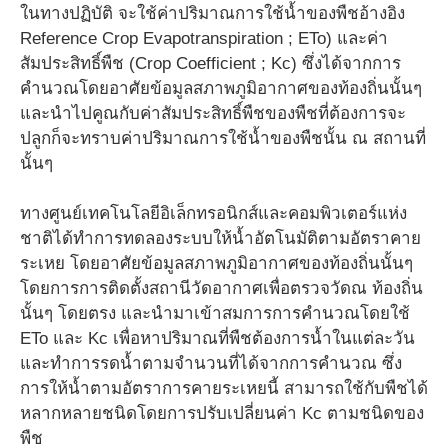
ในทางปฏิบัติ จะใช้ค่าปริมาณการใช้น้ำของพืชอ้างอิง
Reference Crop Evapotranspiration ; ETo) และค่า
สัมประสิทธิ์พืช (Crop Coefficient ; Kc) ซึ่งได้จากการ
คำนวณโดยอาศัยข้อมูลสภาพภูมิอากาศของท้องถิ่นนั้นๆ
และนำไปคูณกับค่าสัมประสิทธิ์พืชของพืชที่ต้องการจะ
ปลูกก็จะทราบค่าปริมาณการใช้น้ำของพืชนั้น ณ สถานที่
นั้นๆ
ทางศูนย์เทคโนโลยีอิเล็กทรอนิกส์และคอมพิวเตอร์แห่ง
ชาติได้ทำการทดลองระบบให้น้ำอัตโนมัติตามอัตราคาย
ระเหย โดยอาศัยข้อมูลสภาพภูมิอากาศของท้องถิ่นนั้นๆ
โดยการการติดตั้งสถานีวัดอากาศเพื่อตรวจวัดณ ท้องถิ่น
นั้นๆ โดยตรง และนำมาเข้าสมการการคำนวณโดยใช้
ETo และ Kc เพื่อหาปริมาณที่พืชต้องการน้ำในแต่ละวัน
และทำการรดน้ำตามจำนวนที่ได้จากการคำนวณ ซึ่ง
การให้น้ำตามอัตราการคายระเหยนี้ สามารถใช้กับพืชได้
หลากหลายชนิดโดยการปรับเปลี่ยนค่า Kc ตามชนิดของ
พืช