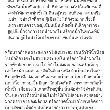
ฝนตกหรือเปล่า หรือระยะเวลาที่ให้น้ำนั้นเพียงพอกับ
พืชชนิดนั้นหรือเปล่า น้ำที่ปล่อยรดลงไปนั้นเพียงพอที่
จะทำให้ความชุ่มชื้นในดินอยู่ในระดับที่เหมาะสมหรือ
เปล่า อย่างไรก็ตาม ผู้เขียนไม่ได้กังวลมากเรื่องนี้
เพราะสวนครัวของผู้เขียนเป็นเพียงพื้นที่เล็กๆ หากจะ
สูญเสียน้ำจากการรดน้ำมากไปหรือรดน้ำในขณะที่มี
ฝนตกอยู่ก็ไม่ทำให้เปลืองค่าน้ำเพิ่มขึ้นเท่าไหร่นัก
หรือหากกำหนดระยะเวลาไม่เหมาะสม เช่นถ้าให้น้ำน้อย
ไป ผักก็อาจจะไม่สวย แคระ แกร็น หรือถ้าให้น้ำมากไป
รากพืชผักอาจจะเน่าได้ ก็ยังไม่ส่งผลต่อสวนครัวเล็กๆ
เท่าไหร่นัก แต่ถ้าลองคิดในอีกแง่หนึ่ง ถ้าเป็นสวนใหญ่ๆ
ที่ปลูกพืชเพื่อส่งออก หรือส่งขายเป็นรายใหญ่ ปัญหาเล็กๆ
เหล่านี้จะกลายเป็นปัญหาใหญ่โตทันที เพราะการเสียน้ำ
เพิ่มขึ้น เมื่อมองในเสกลที่ใหญ่ขึ้น นั่นคือค่าใช้จ่ายที่เพิ่ม
ขึ้น และการที่รดน้ำน้อยไปทำให้ผักไม่สวยจะส่งผลอย่าง
มากต่อราคาของผลิตผล หรือถ้ารดน้ำมากไปจนเกิดการ
เน่าเสียของพืชผัก นั่นก็หมายถึงการขาดทุนนั่นเอง