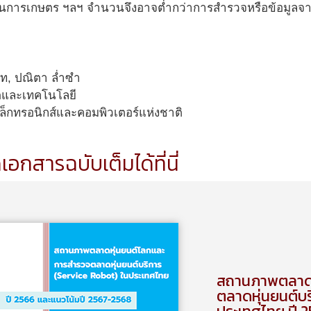
นการเกษตร ฯลฯ จำนวนจึงอาจต่ำกว่าการสำรวจหรือข้อมูลจาก
าท, ปณิตา ล่ำซำ
ดและเทคโนโลยี
เล็กทรอนิกส์และคอมพิวเตอร์แห่งชาติ
อกสารฉบับเต็มได้ที่นี่
สถานภาพตลาดห
ตลาดหุ่นยนต์บร