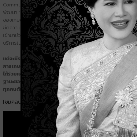
Community เมื่อวันที่ 18 มิถุนายน ที่ผ่านมา โดยไฮไลท์เด่นของอีพี
พัฒนา “HandySense”ระบบเกษตรแม่นยำ ฟาร์มอัจฉริยะ ให้ตอบโ
ของเกษตรกร หรือ การผลิตเพื่อจำหน่ายของผู้ประกอบการมากยิ่งขึ
ขีดความสามารถของ HandySense Dashboard โดยมีแพลตฟอร์
เข้ามาช่วย คือ NETPIE ซึ่งใช้งานได้ฟรีแบบกำหนดปริมาณ และ NEXP
บริการในเชิงพาณิชย์
แต่จะมีรายละเอียดเป็นอย่างไร ในอนาคตจะมีการสร้างแพลตฟอ
การเกษตรโดยเฉพาะหรือไม่ ต้องติดตามในคลิปนี้เท่านั้น … นอกจ
ได้ร่วมแชร์แนวทางการก้าวข้ามข้อจำกัดของ HandySense ผ่า
ฐานะของผู้ใช้และผู้ประกอบการจากวิทยากรที่ชาว HandySen
ทุกคนต้องรู้จัก !
[ชมคลิป] “HandySense ชวนมาคุย” EP1