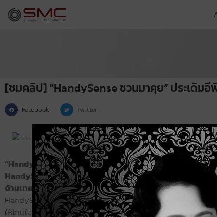
[ชมคลิป] “HandySense ชวนมาคุย” ประเดิมอีพ
Facebook
Twitter
“HandySense ชวนมาคุย” ชวนทุกท่านร่วมพูดคุยแบบสบาย ๆ 
HandySense สร้างช่วงเวลาแห่งการแลกเปลี่ยนและแบ่งปันมุ
ด้านเทคโนโลยีเกษตรไปด้วยกัน
HandySense ชวนมาคุยประเดิมอีพีแรกด้วยประเด็น “พัฒนา Sma
ให้โดนใจเกษตรกร” โดยถ่ายทอดสด (Live) ผ่าน Facebook Gro