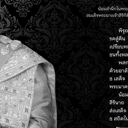
นี้ คือ แนวทางการ
จทย์การใช้งาน
้น อย่างการเพิ่ม
มไอโอทีโดยคนไทย
IE ที่คิดค่า
ร์ม IoT
ากนี้ทุกท่านยัง
นฟีดแบคทั้งใน
se Community