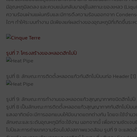
มีอุณหภูมิลดลง และควบแน่นกลับมาอยู่ในสถานะของเหลว (Liquid) อี
ความร้อนผ่านแผ่นครีบและมีการดึงความร้อนออกจาก Condenser ดั
ใดๆ ทำให้ระบบทำงาน มีเพียงแค่ผลต่างของอุณหภูมิที่เกิดขึ้นระ
รูปที่ 7: โครงสร้างของหลอดฮีทไปป์
รูปที่ 8: ลักษณะการติดตั้งหลอดแก้วกับฮีทไปป์บนท่อ Header [1]
รูปที่ 9: ลักษณะการทำงานของหลอดแก้วสุญญากาศชนิดฮีทไปป์ 
รูปที่ 8 เป็นลักษณะการติดตั้งหลอดแก้วสุญญากาศกับฮีทไปป์บน
แสงอาทิตย์จะมีการออกแบบให้มีขนาดแตกต่างกัน โดยจะใช้จำนว
ลักษณะและระดับอุณหภูมิที่จะใช้งาน นอกจากนี้ เพื่อความชั
ไปป์และการถ่ายเทความร้อนไปยังสภาพแวดล้อม รูปที่ 9 จะแสดงใ