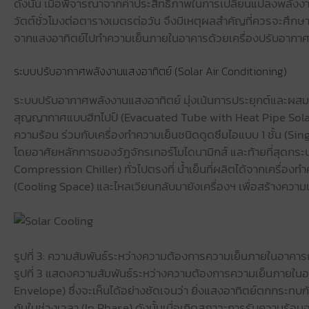
ดังนั้น เมื่อพิจารณาจากค่าประสิทธิภาพในการเปลี่ยนแปลงพลังงา
วัตต์ชั่วโมงต่อตารางเมตรต่อวัน จึงมีเหตุผลสำคัญที่ควรจะศึก
จากแสงอาทิตย์ไปทำความเย็นภายในอาคารด้วยเครื่องปรับอากาศ
ระบบปรับอากาศพลังงานแสงอาทิตย์ (Solar Air Conditioning)
ระบบปรับอากาศพลังงานแสงอาทิตย์ มุ่งเน้นการประยุกต์และผส
สุญญากาศแบบฮีทไปป์ (Evacuated Tube with Heat Pipe Solar 
ความร้อน ร่วมกับเครื่องทำความเย็นชนิดดูดซึมไอแบบ 1 ชั้น (Si
โดยอาศัยหลักการของวัฏจักรเทอร์โมไดนามิกส์ และท้ายที่สุด
Compression Chiller) ทั่วไปตรงที่ น้ำเย็นที่ผลิตได้จากเครื่อง
(Cooling Space) และไหลเวียนกลับมายังเครื่องฯ เพื่อสร้างความเย
รูปที่ 3: ความสัมพันธ์ระหว่างความต้องการความเย็นภายในอาคา
รูปที่ 3 แสดงความสัมพันธ์ระหว่างความต้องการความเย็นภายใน
Envelope) ซึ่งจะเห็นได้อย่างชัดเจนว่า ยิ่งแสงอาทิตย์ตกกระทบกับ
กันในช่วงเวลา (In Phase) ดังนั้นเมื่อเกิดสภาวะการรับความร้