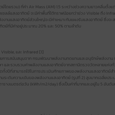
ทิตย์โดยรวม) ที่ค่า Air Mass (AM) 1.5 ระหว่างช่วงความยาวคลื่นตั้งแ
เซลล์แสงอาทิตย์ จะมีค่าพื้นที่ใต้กราฟน้อยกว่าช่วง Visible ถึง Inf
พลังงานแสงอาทิตย์ส่วนใหญ่จะมีค่าเหมาะกับแผงรับแสงอาทิตย์ ซึ่งจ
ตย์ที่มีค่าอยู่ประมาณ 20% และ 50% ตามลำดับ
 Visible, และ Infrared [1]
้วยการสนับสนุนจาก กรมพัฒนาพลังงานทดแทนและอนุรักษ์พลังงาน 
กษา และรวบรวมค่าพลังงานแสงอาทิตย์จากสถานีตรวจวัดหลายแห่งทั่วท
อดทั้งปีที่สามารถใช้ในการประเมินศักยภาพของพลังงานแสงอาทิตย์สำ
วามระดับความเข้มของพลังงานแสงอาทิตย์ (รูปที่ 2) สูงมากเฉลี่ยป
อตารางเมตรต่อวัน (kWh/m2/day) ซึ่งเป็นค่าที่มากและอยู่ใน 5 อัน