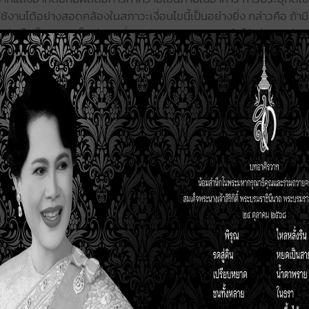
ได้อย่างสอดคล้องในสภาวะเงื่อนไขนี้เป็นอย่างยิ่ง กล่าวคือ ถ้ามีพ
งกล่าวไปเป็นความเย็นผ่านเครื่องปรับอากาศชนิดดูดซึมได้ ย่อมจะช
็นหลักภายในอาคารซึ่งกินพลังงานไฟฟ้าในการขับเคลื่อนมากถึงปร
บอากาศชนิดนี้ จึงเป็นระบบเสริม (Auxiliary system) ที่ทำงานควบค
ำไปสู่การลดการใช้พลังงานไฟฟ้าของอาคารในภาพรวม
เป็นการเปลี่ยนพลังงานแสงอาทิตย์ในรูปแบบของพลังงานความร้อนป้อ
องปรับอากาศชนิดดูดซึม และได้น้ำเย็น (Chilled water) ออกมาใช้
llector) ที่ใช้งานด้านความร้อนหลายชนิด โดยส่วนใหญ่จะเน้นที่ระดับ
ปานกลาง (ประมาณ 60-80 องศาเซลเซียส) ไปจนถึงอุณหภูมิสูงมาก (ตั
รงสร้างของแผง ซึ่งถ้าเป็นแผงรับแสงอาทิตย์ที่สามารถทำระดับอุณหภู