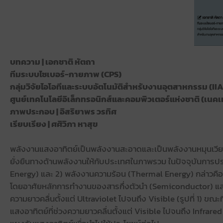
บทความ | เอกชาติ หัตถา
ทีมระบบไซเบอร์-กายภาพ (CPS)
กลุ่มวิจัยไอโอทีและระบบอัตโนมัติสำหรับงานอุตสาหกรรม (II
ศูนย์เทคโนโลยีอิเล็กทรอนิกส์และคอมพิวเตอร์แห่งชาติ (เนค
ภาพประกอบ | อิสริยาพร วรทิศ
เรียบเรียง | ศศิวิภา หาสุข
พลังงานแสงอาทิตย์เป็นพลังงานสะอาดและเป็นพลังงานหมุนเวียนท
ยั่งยืนทางด้านพลังงานให้กับประเทศในภาพรวม ในปัจจุบันการประย
Energy) และ 2) พลังงานความร้อน (Thermal Energy) กล่าวคือ
โดยอาศัยหลักการทำงานของสารกึ่งตัวนำ (Semiconductor) และ
ความยาวคลื่นตั้งแต่ Ultraviolet ไปจนถึง Visible (รูปที่ 1) 
แสงอาทิตย์ที่ช่วงความยาวคลื่นตั้งแต่ Visible ไปจนถึง Infra