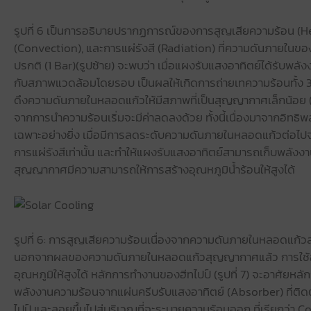
รูปที่ 6 เป็นการอธิบายปรากฏการณ์ของการสูญเสียความร้อน (H
(Convection), และการแผ่รังสี (Radiation) ที่ความดันภายในข
ปรกติ (1 Bar)(รูปซ้าย) จะพบว่า เมื่อแผงรับแสงอาทิตย์ได้รับพล
กับสภาพแวดล้อมโดยรอบ เป็นผลให้เกิดการถ่ายเทความร้อนทั้ง 3
ดึงความดันภายในหลอดแก้วให้มีสภาพที่เป็นสุญญากาศเล็กน้อย (
จากการนำความร้อนเริ่มจะมีค่าลดลงด้วย ทั้งนี้เนื่องมาจากอิ
เฉพาะอย่างยิ่ง เมื่อมีการลดระดับความดันภายในหลอดแก้วต่อไปจ
การแผ่รังสีเท่านั้น และทำให้แผงรับแสงอาทิตย์สามารถเก็บพลังง
สุญญากาศมีความสามารถให้การสร้างอุณหภูมิน้ำร้อนให้สูงได้
รูปที่ 6: การสูญเสียความร้อนเนื่องจากความดันภายในหลอดแก้
นอกจากผลของความดันภายในหลอดแก้วสุญญากาศแล้ว การใช้ฮีท
อุณหภูมิให้สูงได้ หลักการทำงานของฮีทไปป์ (รูปที่ 7) จะอาศัยห
พลังงานความร้อนจากแผ่นครีบรับแสงอาทิตย์ (Absorber) ที่ต
ไปป์ และลอยขึ้นไปสู่บริเวณที่จะระบายความร้อนออก ที่เรียกว่