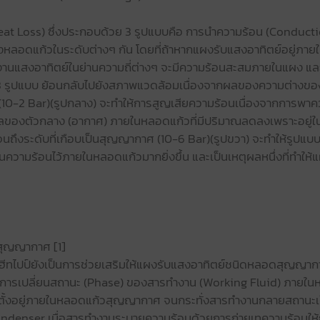
eat Loss) ซึ่งประกอบด้วย 3 รูปแบบคือ การนำความร้อน (Conduct
องหลอดแก้วในระดับต่างๆ กัน โดยที่ถ้าหากแผงรับแสงอาทิตย์อยู่ภา
ังงานแสงอาทิตย์ในย่านความถี่ต่างๆ จะมีความร้อนสะสมภายในแผง และ
 รูปแบบ ย้อนกลับไปยังสภาพแวดล้อมเนื่องจากผลของความต่างของอุณ
10-2 Bar)(รูปกลาง) จะทำให้การสูญเสียความร้อนเนื่องจากการพาคว
ทธิพลของตัวกลาง (อากาศ) ภายในหลอดแก้วที่มีปริมาณลดลงเพราะอยู
นถึงระดับที่เกือบเป็นสุญญากาศ (10-6 Bar)(รูปขวา) จะทำให้รูปแ
านความร้อนไว้ภายในหลอดแก้วมากยิ่งขึ้น และเป็นเหตุผลหนึ่งที่ทำใ
วสุญญากาศ [1]
ไปป์ยังเป็นการช่วยเสริมให้แผงรับแสงอาทิตย์ชนิดหลอดสุญญากา
ลักการเปลี่ยนสถานะ (Phase) ของสารทำงาน (Working Fluid) ภายในหลอ
ิดตั้งอยู่ภายในหลอดแก้วสุญญากาศ จนกระทั่งสารทำงานกลายสถานะ
า Condenser เมื่อสารทำงานระบายความร้อนด้วยการถ่ายเทความร้อนให