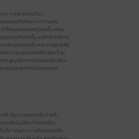
ion), การพาความร้อน
ยในหลอดแก้วที่สภาวะความดัน
ทำให้แผงมีอุณหภูมิสูงขึ้นเทียบ
หภูมิที่เกิดขึ้น แต่ถ้าหากมีการ
ามร้อนเริ่มหายไป และการสูญเสีย
่ในสภาวะสุญญากาศเล็กน้อย โดย
บบการสูญเสียความร้อนเหลือเพียง
ห้แผงรับแสงอาทิตย์ชนิดหลอด
ศนี้ มีความสามารถในการทำ
ดฮีทไปป์ที่จะทำหน้าที่รับ
เป็นไอ (Vapor) ภายในหลอดฮีท
้กับสารทำงานอื่นแล้ว สารทำงานจะ