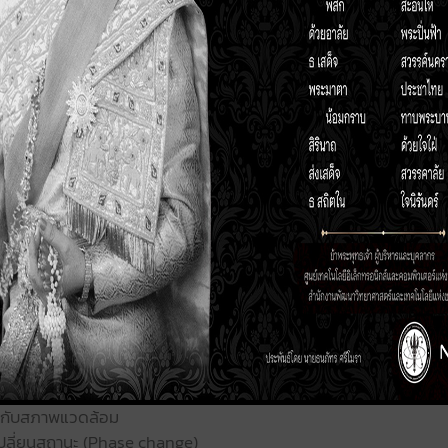
เป็นแผงรับแสงที่ทำระดับอุณหภูมิสูงมาก จะมีโครงสร้างที่ต้องมีกา
หรือ 2 แกน เพื่อให้แผงสามารถรับพลังงานแสงอาทิตย์ได้สูงสุดตลอดทั
อย่างชัดเจนว่า ในแต่ละโครงสร้างของแผงรับแสงอาทิตย์ จะมีโครงสร้าง
ไม่สูงจนถึงปานกลาง จะประกอบด้วย Solar Pond, แผงชนิดแผ่นเรีย
ting) ที่สามารถทำอุณหภูมิสูงมาก จะมีตั้งแต่กลุ่มที่แผงไม่มีการ
่ 1 แกน (One-Axis Tracking) เช่น Compound Parabolic Collecto
ลำดับ
น
อิเล็กทรอนิกส์และคอมพิวเตอร์แห่งชาติ (เนคเทค) ได้ศึกษาการประ
 Solar Collector) มาใช้งานร่วมกับเครื่องปรับอากาศชนิดดูดซึม โ
ตุผลสำคัญที่ทำให้แผงรับแสงอาทิตย์ชนิดนี้สามารถทำระดับอุณหภูมิ
นกับสภาพแวดล้อม
รเปลี่ยนสถานะ (Phase change)