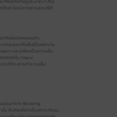
ิตย์ที่มีค่าอยู่ประมาณ 5 กิโล
ใช้ประโยชน์จากความร้อนที่ได้
งอาทิตย์ชนิดหลอดแก้ว
ังงานแสงอาทิตย์ไปเป็นพลังงาน
ากแผงฯ และเปลี่ยนเป็นความเย็น
ศชนิดอัดไอ (Vapor
ริเวณที่ต้องการทำความเย็น
านผนังอาคาร (Building
้น ซึ่งเรียกได้ว่าเป็นสภาวะที่ตรง
้งานเครื่องปรับอากาศชนิดดูดซึม