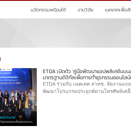
นวัตกรรมพร้อมใช้
งานวิจัย
เนคเทคเพื่อส
ป
ETDA เปิดตัว ‘คู่มือพัฒนาแอปพลิเคชันบนส
มาตรฐานดิจิทัลเพื่อการทำธุรกรรมออนไลน
ETDA ร่วมกับ เนคเทค สวทช. จัดงานแ
พัฒนาโปรแกรมประยุกต์ผ่านโทรศัพท์เคลื่