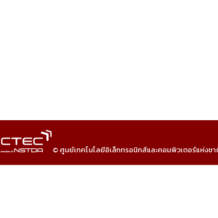
© ศูนย์เทคโนโลยีอิเล็กทรอนิกส์และคอมพิวเตอร์แห่งชา