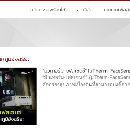
นวัตกรรมพร้อมใช้
งานวิจัย
เนคเทคเพื่อส
ณหภูมิอัจฉริยะ
“มิวเทอร์ม-เฟสเซนซ์” (μTherm-FaceSen
“มิวเทอร์ม-เฟสเซนซ์” (μTherm-FaceSens
คัดกรองสุขภาพเบื้องต้นที่สามารถบ่งชี้อา