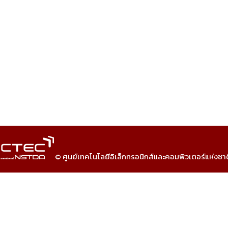
© ศูนย์เทคโนโลยีอิเล็กทรอนิกส์และคอมพิวเตอร์แห่งชา