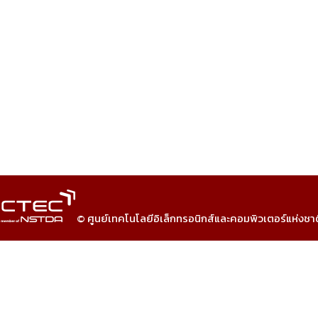
© ศูนย์เทคโนโลยีอิเล็กทรอนิกส์และคอมพิวเตอร์แห่งชา