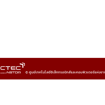
© ศูนย์เทคโนโลยีอิเล็กทรอนิกส์และคอมพิวเตอร์แห่งชา