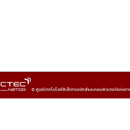
© ศูนย์เทคโนโลยีอิเล็กทรอนิกส์และคอมพิวเตอร์แห่งชา