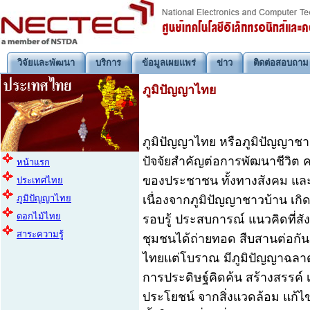
วิจัยและพัฒนา
บริการ
ข้อมูลเผยแพร่
ข่าว
ติดต่อสอบถาม
ภูมิปัญญาไทย
ภูมิปัญญาไทย หรือภูมิปัญญาชาว
ปัจจัยสำคัญต่อการพัฒนาชีวิต ค
หน้าแรก
ของประชาชน ทั้งทางสังคม แล
ประเทศไทย
เนื่องจากภูมิปัญญาชาวบ้าน เกิ
ภูมิปัญญาไทย
ดอกไม้ไทย
รอบรู้ ประสบการณ์ แนวคิดที่สั
สาระความรู้
ชุมชนได้ถ่ายทอด สืบสานต่อกั
ไทยแต่โบราณ มีภูมิปัญญาฉลาด
การประดิษฐ์คิดค้น สร้างสรรค์ เพ
ประโยชน์ จากสิ่งแวดล้อม แก้ไข