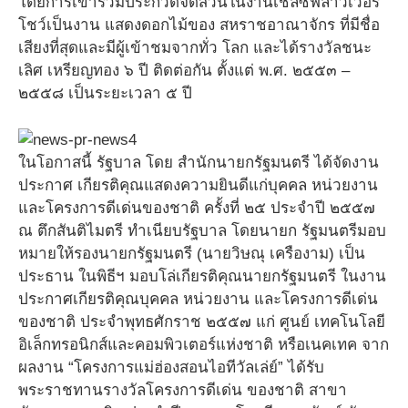
โดยการเข้าร่วมประกวดจัดสวนในงานเชลซีฟลาวเวอร์
โชว์เป็นงาน แสดงดอกไม้ของ สหราชอาณาจักร ที่มีชื่อ
เสียงที่สุดและมีผู้เข้าชมจากทั่ว โลก และได้รางวัลชนะ
เลิศ เหรียญทอง ๖ ปี ติดต่อกัน ตั้งแต่ พ.ศ. ๒๕๕๓ –
๒๕๕๘ เป็นระยะเวลา ๕ ปี
ในโอกาสนี้ รัฐบาล โดย สำนักนายกรัฐมนตรี ได้จัดงาน
ประกาศ เกียรติคุณแสดงความยินดีแก่บุคคล หน่วยงาน
และโครงการดีเด่นของชาติ ครั้งที่ ๒๕ ประจำปี ๒๕๕๗
ณ ตึกสันติไมตรี ทำเนียบรัฐบาล โดยนายก รัฐมนตรีมอบ
หมายให้รองนายกรัฐมนตรี (นายวิษณุ เครืองาม) เป็น
ประธาน ในพิธีฯ มอบโล่เกียรติคุณนายกรัฐมนตรี ในงาน
ประกาศเกียรติคุณบุคคล หน่วยงาน และโครงการดีเด่น
ของชาติ ประจำพุทธศักราช ๒๕๕๗ แก่ ศูนย์ เทคโนโลยี
อิเล็กทรอนิกส์และคอมพิวเตอร์แห่งชาติ หรือเนคเทค จาก
ผลงาน “โครงการแม่ฮ่องสอนไอทีวัลเล่ย์” ได้รับ
พระราชทานรางวัลโครงการดีเด่น ของชาติ สาขา