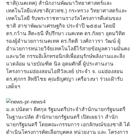
ชาติ(เนคเทค) สำนักงานพัฒนาวิทยาศาสตร์และ
เทคโนโลยีแห่งชาติ(สวทช.) กระทรวง วิทยาศาสตร์และ
เทคโนโลยี รับพระราชทานรางวัลโครงการดีเด่นของ
ชาติ สาขาพัฒนาเศรษฐกิจ ประจำปี ๒๕๕๘ โดยมี
ดร.กว้าน สีตะธนี ที่ปรึกษา เนคเทค ดร.กัลยา อุดมวิทิต
รองผู้อำนวยการเนคเทค ดร.กิตติ วงศ์ถาวรา วัฒน์ ผู้
อำนวยการหน่วยวิจัยเทคโนโลยีไร้สายข้อมูลความมั่นคง
และนวัต กรรมอิเล็กทรอนิกส์เพื่ออนุรักษ์พลังงานและสิ่ง
แวดล้อม นายบัณฑิต นิล อุดมศักดิ์ ผู้ประสานงาน
โครงการแม่ฮ่องสอนไอทีวัลเลย์ ประจำ จ. แม่ฮ่องสอน
ดร.ศุภกร สิทธิไชย คุณธัญศญา เครือวงษา ร่วมเฝ้ารับ
เสด็จฯ
ม.ล.ปนัดดา ดิศกุล รัฐมนตรีประจำสำนักนายกรัฐมนตรี
ในฐานะปลัด สำนักนายกรัฐมนตรี เปิดเผยว่า สำนัก
นายกรัฐมนตรี โดยคณะกรรมการ เอกลักษณ์ของชาติ ได้
ดำเนินโครงการคัดเลือกบุคคล หน่วยงาน และ โครงการ