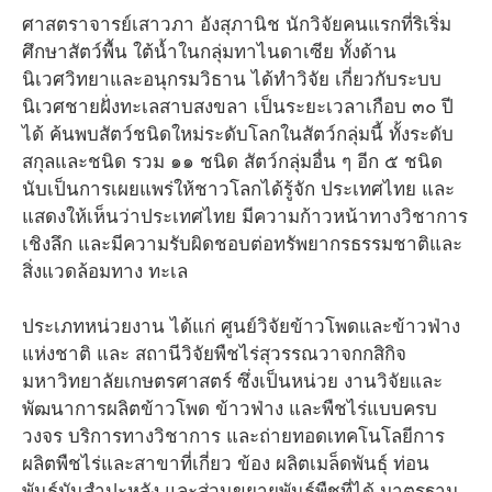
ศาสตราจารย์เสาวภา อังสุภานิช นักวิจัยคนแรกที่ริเริ่ม
ศึกษาสัตว์พื้น ใต้น้ำในกลุ่มทาไนดาเซีย ทั้งด้าน
นิเวศวิทยาและอนุกรมวิธาน ได้ทำวิจัย เกี่ยวกับระบบ
นิเวศชายฝั่งทะเลสาบสงขลา เป็นระยะเวลาเกือบ ๓๐ ปี
ได้ ค้นพบสัตว์ชนิดใหม่ระดับโลกในสัตว์กลุ่มนี้ ทั้งระดับ
สกุลและชนิด รวม ๑๑ ชนิด สัตว์กลุ่มอื่น ๆ อีก ๕ ชนิด
นับเป็นการเผยแพร่ให้ชาวโลกได้รู้จัก ประเทศไทย และ
แสดงให้เห็นว่าประเทศไทย มีความก้าวหน้าทางวิชาการ
เชิงลึก และมีความรับผิดชอบต่อทรัพยากรธรรมชาติและ
สิ่งแวดล้อมทาง ทะเล
ประเภทหน่วยงาน ได้แก่ ศูนย์วิจัยข้าวโพดและข้าวฟ่าง
แห่งชาติ และ สถานีวิจัยพืชไร่สุวรรณวาจกกสิกิจ
มหาวิทยาลัยเกษตรศาสตร์ ซึ่งเป็นหน่วย งานวิจัยและ
พัฒนาการผลิตข้าวโพด ข้าวฟ่าง และพืชไร่แบบครบ
วงจร บริการทางวิชาการ และถ่ายทอดเทคโนโลยีการ
ผลิตพืชไร่และสาขาที่เกี่ยว ข้อง ผลิตเมล็ดพันธุ์ ท่อน
พันธุ์มันสำปะหลัง และส่วนขยายพันธุ์พืชที่ได้ มาตรฐาน