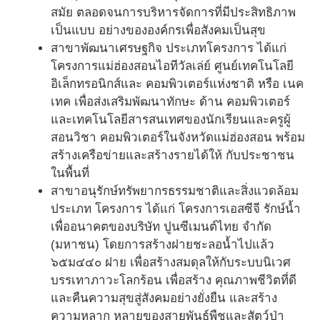
สมัย ตลอดจนการบริหารจัดการที่มีประสิทธิภาพ
เป็นแบบ อย่างขององค์กรเพื่อสังคมเป็นสุข
สาขาพัฒนาเศรษฐกิจ ประเภทโครงการ ได้แก่
โครงการแม่ฮ่องสอนไอทีวัลเล่ย์ ศูนย์เทคโนโลยี
อิเล็กทรอนิกส์และ คอมพิวเตอร์แห่งชาติ หรือ เนค
เทค เพื่อส่งเสริมพัฒนาทักษะ ด้าน คอมพิวเตอร์
และเทคโนโลยีสารสนเทศของนักเรียนและครูผู้
สอนวิชา คอมพิวเตอร์ในจังหวัดแม่ฮ่องสอน พร้อม
สร้างเครือข่ายและสร้างรายได้ให้ กับประชาชน
ในพื้นที่
สาขาอนุรักษ์ทรัพยากรธรรมชาติและสิ่งแวดล้อม
ประเภท โครงการ ได้แก่ โครงการเอสซีจี รักษ์น้ำ
เพื่ออนาคตของบริษัท ปูนซีเมนต์ไทย จำกัด
(มหาชน) โดยการสร้างฝายชะลอน้ำไปแล้ว
๖๕ม๔๔๐ ฝาย เพื่อสร้างสมดุลให้กับระบบนิเวศ
บรรเทาภาวะโลกร้อน เพื่อสร้าง คุณภาพชีวิตที่ดี
และคืนความสุขสู่สังคมอย่างยั่งยืน และสร้าง
ความหลาก หลายของสายพันธุ์พืชและสัตว์ป่า