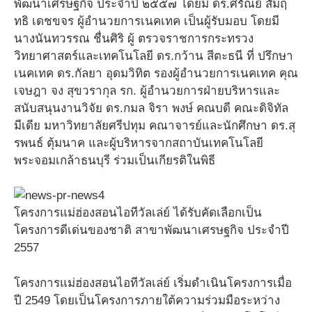
พัฒนาเศรษฐกิจ ประจำปี ๒๕๕๗ โดยมี ดร.ศรัณย์ สัมฤ
ทธิ เดชขจร ผู้อำนวยการเนคเทค เป็นผู้รับมอบ โดยมี
นางนันทวรรณ ชื่นศิริ ผู้ ตรวจราชการกระทรวง
วิทยาศาสตร์และเทคโนโลยี ดร.กว้าน สีตะธนี ที่ ปรึกษา
เนคเทค ดร.กัลยา อุดมวิทิต รองผู้อำนวยการเนคเทค คุณ
เจษฎา จง สุขวรากุล รก. ผู้อำนวยการฝ่ายบริหารและ
สนับสนุนงานวิจัย ดร.กมล จิรา พงษ์ คณบดี คณะดิจิทัล
มีเดีย มหาวิทยาลัยศรีปทุม คณาจารย์และนักศึกษา ดร.สุ
รพนธ์ ตุ้มนาค และผู้บริหารจากสถาบันเทคโนโลยี
พระจอมเกล้าธนบุรี ร่วมเป็นเกียรติในพิธี
โครงการแม่ฮ่องสอนไอทีวัลเล่ย์ ได้รับคัดเลือกเป็น
โครงการดีเด่นของชาติ สาขาพัฒนาเศรษฐกิจ ประจำปี
2557
โครงการแม่ฮ่องสอนไอทีวัลเล่ย์ เริ่มดำเนินโครงการเมื่อ
ปี 2549 โดยเป็นโครงการภายใต้ความร่วมมือระหว่าง