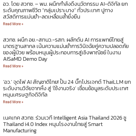
อว. โดย สวทช. – พม. ผนึกกำลังดึงนวัตกรรม AI-ดิจิทัล ยก
ระดับคุณภาพชีวิต “กลุ่มเปราะบาง” ทั่วประเทศ ปูทาง
สวัสดิการแม่นยำ-ลดเหลื่อมล้ำยั่งยืน
Read More »
สวทช. ผนึก อย.-สทนว.-รสท. ผลักดัน AI การแพทย์ไทยสู่
มาตรฐานสากล เน้นความแม่นยำการวินิจฉัยคู่ความปลอดภัย
ของผู้ป่วย พร้อมหนุนผู้ประกอบการสู่เชิงพาณิชย์ ในงาน
AISaMD Demo Day
Read More »
‘อว.’ จุดไฟ AI สัญชาติไทย! ปั้น 24 บิ๊กโปรเจกต์ ThaiLLM ยก
ระดับงานวิจัยจากหิ้ง สู่ ‘ใช้งานจริง’ เชื่อมข้อมูลระดับประเทศ
หนุนเศรษฐกิจดิจิทัล
Read More »
เนคเทค สวทช. ร่วมเวที Intelligent Asia Thailand 2026 ชู
Thailand i4.0 Index หนุนโรงงานไทยสู่ Smart
Manufacturing