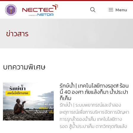
Menu
ข่าวสาร
บทความพิเศษ
รักษ์น้ำ | เทคโนโลยีทางรอด!! ร้อน
นี้ 40 องศา ภัยแล้งก็มา น้ำประปา
ก็เค็ม
รักษ์น้ำ | ระบบพยากรณ์และจำลอง
เหตุการณ์เพื่อการบริหารจัดการปัญหา
การรุกล้ำของน้ำเค็ม เทคโนโลยีทาง
รอด สู้น้้ำประปาเค็ม ตากวิกฤตภัยแล้ง